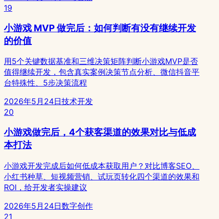
19
小游戏 MVP 做完后：如何判断有没有继续开发
的价值
用5个关键数据基准和三维决策矩阵判断小游戏MVP是否
值得继续开发，包含真实案例决策节点分析、微信抖音平
台特殊性、5步决策流程
2026年5月24日
技术开发
20
小游戏做完后，4个获客渠道的效果对比与低成
本打法
小游戏开发完成后如何低成本获取用户？对比博客SEO、
小红书种草、短视频营销、试玩页转化四个渠道的效果和
ROI，给开发者实操建议
2026年5月24日
数字创作
21