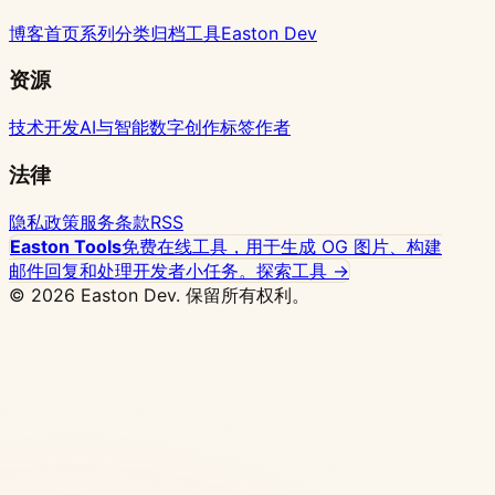
博客首页
系列
分类
归档
工具
Easton Dev
资源
技术开发
AI与智能
数字创作
标签
作者
法律
隐私政策
服务条款
RSS
Easton Tools
免费在线工具，用于生成 OG 图片、构建
邮件回复和处理开发者小任务。
探索工具 →
© 2026 Easton Dev. 保留所有权利。
推广
Vultr - 高性能 NVMe 云服务器，32 个全球节点
可选，支持一键部署 Docker
查看定价