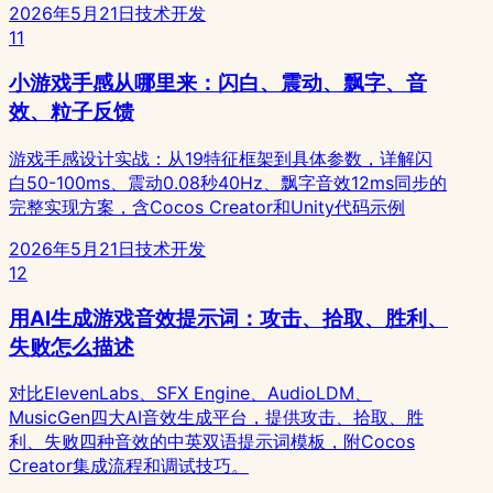
2026年5月21日
技术开发
11
小游戏手感从哪里来：闪白、震动、飘字、音
效、粒子反馈
游戏手感设计实战：从19特征框架到具体参数，详解闪
白50-100ms、震动0.08秒40Hz、飘字音效12ms同步的
完整实现方案，含Cocos Creator和Unity代码示例
2026年5月21日
技术开发
12
用AI生成游戏音效提示词：攻击、拾取、胜利、
失败怎么描述
对比ElevenLabs、SFX Engine、AudioLDM、
MusicGen四大AI音效生成平台，提供攻击、拾取、胜
利、失败四种音效的中英双语提示词模板，附Cocos
Creator集成流程和调试技巧。