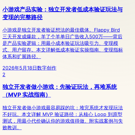
小游戏产品实验：独立开发者低成本验证玩法与
变现的完整路径
小游戏是独立开发者验证想法的最佳载体。Flappy Bird
三天开发成爆款，羊了个羊单日广告收入500万——背后
是产品实验逻辑：用最小成本验证玩法吸引力、变现模
式、用户留存。本文详解低成本验证实操指南、变现指标
体系和扩展路径。
2026年5月18日
数字创作
2
独立开发者做小游戏：先验证玩法，再堆系统
（MVP 实战指南）
独立开发者做小游戏最容易踩的坑：堆完系统才发现玩法
不好玩。本文详解 MVP 验证路径：从核心 Loop 到原型
测试，用最小代价确认你的游戏值得做。附实战案例与失
败教训。