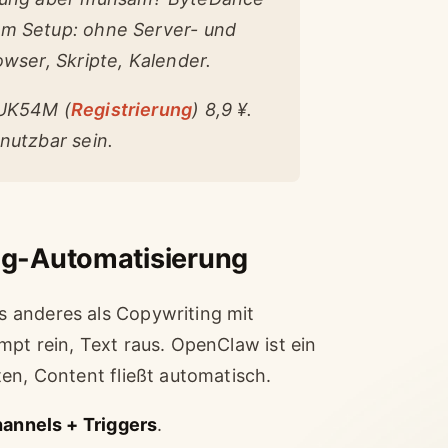
em Setup: ohne Server- und
owser, Skripte, Kalender.
KUK54M (
Registrierung
) 8,9 ¥.
nutzbar sein.
ng-Automatisierung
 anderes als Copywriting mit
pt rein, Text raus. OpenClaw ist ein
en, Content fließt automatisch.
hannels + Triggers
.