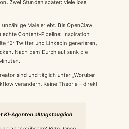
on. Zwei Stunden später: viele lose
n unzählige Male erlebt. Bis OpenClaw
e echte Content-Pipeline: Inspiration
te für Twitter und LinkedIn generieren,
acken. Nach dem Durchlauf sank die
Minuten.
eator sind und täglich unter „Worüber
rkflow verändern. Keine Theorie – direkt
 KI-Agenten alltagstauglich
chtung aber mühsam? ByteDance