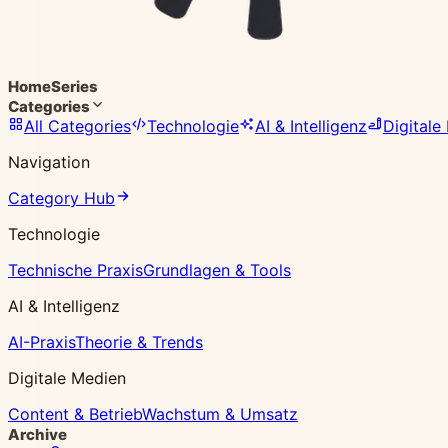
Home
Series
Categories
All Categories
Technologie
AI & Intelligenz
Digitale
Navigation
Category Hub
Technologie
Technische Praxis
Grundlagen & Tools
AI & Intelligenz
AI-Praxis
Theorie & Trends
Digitale Medien
Content & Betrieb
Wachstum & Umsatz
Archive