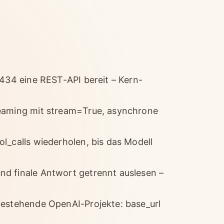
1434 eine REST-API bereit – Kern-
reaming mit stream=True, asynchrone
l_calls wiederholen, bis das Modell
nd finale Antwort getrennt auslesen –
bestehende OpenAI-Projekte: base_url