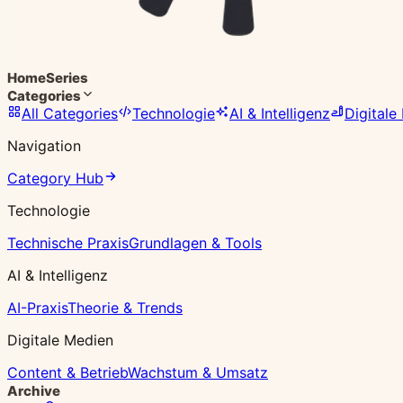
Home
Series
Categories
All Categories
Technologie
AI & Intelligenz
Digitale
Navigation
Category Hub
Technologie
Technische Praxis
Grundlagen & Tools
AI & Intelligenz
AI-Praxis
Theorie & Trends
Digitale Medien
Content & Betrieb
Wachstum & Umsatz
Archive