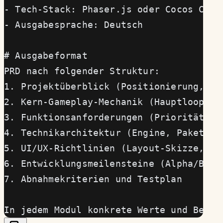
- Tech-Stack: Phaser.js oder Cocos Crea
- Ausgabesprache: Deutsch
# Ausgabeformat
PRD nach folgender Struktur:
1. Projektüberblick (Positionierung, Zi
2. Kern-Gameplay-Mechanik (Hauptloop, I
3. Funktionsanforderungen (Priorität P0
4. Technikarchitektur (Engine, Paketopt
5. UI/UX-Richtlinien (Layout-Skizze, Fa
6. Entwicklungsmeilensteine (Alpha/Beta
7. Abnahmekriterien und Testplan
In jedem Modul konkrete Werte und Beisp