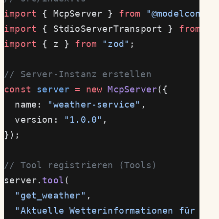
import
 { McpServer } 
from
 "@modelcontex
import
 { StdioServerTransport } 
from
 "@
import
 { z } 
from
 "zod"
;
// Server-Instanz erstellen
const
 server
 =
 new
 McpServer
({
  name: 
"weather-service"
,
  version: 
"1.0.0"
,
});
// Tool registrieren (Tools)
server.
tool
(
  "get_weather"
,
  "Aktuelle Wetterinformationen für ein