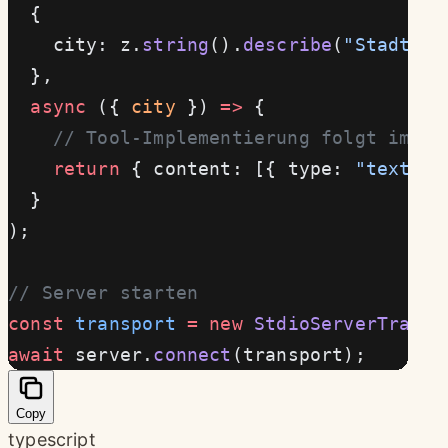
  {
    city: z.
string
().
describe
(
"Stadtnam
  },
  async
 ({ 
city
 }) 
=>
 {
    // Tool-Implementierung folgt im nä
    return
 { content: [{ type: 
"text"
, 
  }
);
// Server starten
const
 transport
 =
 new
 StdioServerTransp
await
 server.
connect
(transport);
Copy
typescript