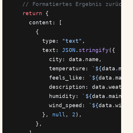
      // Formatiertes Ergebnis zurückge
      return
 {
        content: [
          {
            type: 
"text"
,
            text: 
JSON
.
stringify
({
              city: data.name,
              temperature: 
`${
data
.
main
              feels_like: 
`${
data
.
main
.
              description: data.weather
              humidity: 
`${
data
.
main
.
hu
              wind_speed: 
`${
data
.
wind
.
            }, 
null
, 
2
),
          },
        ],