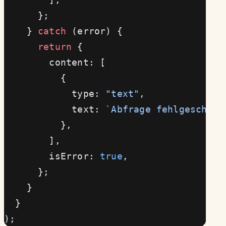
      };
    } 
catch
 (error) {
      return
 {
        content: [
          {
            type: 
"text"
,
            text: 
`Abfrage fehlgeschlag
          },
        ],
        isError: 
true
,
      };
    }
  }
);