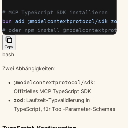
# MCP TypeScript SDK installieren
bun
 add
 @modelcontextprotocol/sdk
 zod
# oder npm install @modelcontextprotoco
Copy
bash
Zwei Abhängigkeiten:
@modelcontextprotocol/sdk
:
Offizielles MCP TypeScript SDK
zod
: Laufzeit-Typvalidierung in
TypeScript, für Tool-Parameter-Schemas