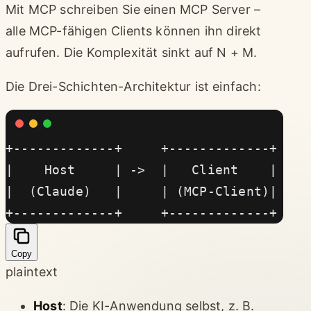
Mit MCP schreiben Sie einen MCP Server –
alle MCP-fähigen Clients können ihn direkt
aufrufen. Die Komplexität sinkt auf N + M.
Die Drei-Schichten-Architektur ist einfach:
+-------------+     +-------------+    
|    Host     | ->  |   Client    | -> 
|  (Claude)   |     | (MCP-Client)|    
+-------------+     +-------------+    
Copy
plaintext
Host
: Die KI-Anwendung selbst, z. B.