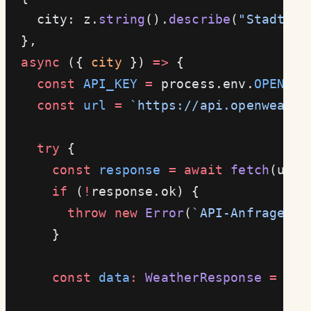
    city: z.
string
().
describe
(
"Stadtnam
  },
  async
 ({ 
city
 }) 
=>
 {
    const
 API_KEY
 =
 process.env.
OPENWEA
    const
 url
 =
 `https://api.openweathe
    try
 {
      const
 response
 =
 await
 fetch
(url)
      if
 (
!
response.ok) {
        throw
 new
 Error
(
`API-Anfrage fe
      }
      const
 data
:
 WeatherResponse
 =
 awa