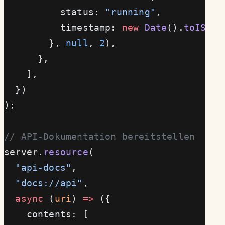
          status: 
"running"
,
          timestamp: 
new
 Date
().
toISOSt
        }, 
null
, 
2
),
      },
    ],
  })
);
// API-Dokumentation bereitstellen
server.
resource
(
  "api-docs"
,
  "docs://api"
,
  async
 (
uri
) 
=>
 ({
    contents: [