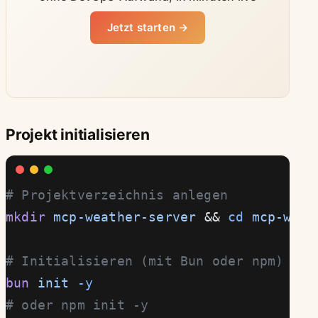
Jetzt starten →
Projekt initialisieren
# Projektverzeichnis anlegen
mkdir
 mcp-weather-server
 && 
cd
 mcp-weat
# Initialisieren (mit Bun oder npm)
bun
 init
 -y
# oder npm init -y