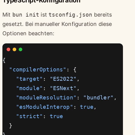
TypeScript-Konfiguration
Mit
bun init
ist
tsconfig.json
bereits
gesetzt. Bei manueller Konfiguration diese
Optionen beachten:
{
  "compilerOptions"
: {
    "target"
: 
"ES2022"
,
    "module"
: 
"ESNext"
,
    "moduleResolution"
: 
"bundler"
,
    "esModuleInterop"
: 
true
,
    "strict"
: 
true
  }
}