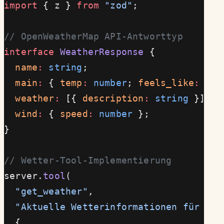
import
 { z } 
from
 "zod"
;
// OpenWeatherMap API-Antworttyp
interface
 WeatherResponse
 {
  name
:
 string
;
  main
:
 { 
temp
:
 number
; 
feels_like
:
 num
  weather
:
 [{ 
description
:
 string
 }];
  wind
:
 { 
speed
:
 number
 };
}
// Wetter-Tool-Implementierung
server.
tool
(
  "get_weather"
,
  "Aktuelle Wetterinformationen für ein
  {