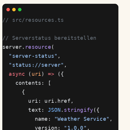
// src/resources.ts
// Serverstatus bereitstellen
server.
resource
(
  "server-status"
,
  "status://server"
,
  async
 (
uri
) 
=>
 ({
    contents: [
      {
        uri: uri.href,
        text: 
JSON
.
stringify
({
          name: 
"Weather Service"
,
          version: 
"1.0.0"
,