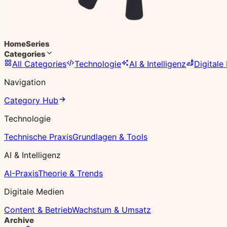
Home
Series
Categories
All Categories
Technologie
AI & Intelligenz
Digitale
Navigation
Category Hub
Technologie
Technische Praxis
Grundlagen & Tools
AI & Intelligenz
AI-Praxis
Theorie & Trends
Digitale Medien
Content & Betrieb
Wachstum & Umsatz
Archive