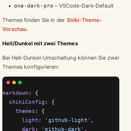
one-dark-pro
– VSCode-Dark-Default
Themes finden Sie in der
Shiki-Theme-
Vorschau
.
Hell/Dunkel mit zwei Themes
Bei Hell-Dunkel-Umschaltung können Sie zwei
Themes konfigurieren:
markdown
: {
  shikiConfig
: {
    themes
: {
      light
: 
'github-light'
,
      dark
: 
'github-dark'
,