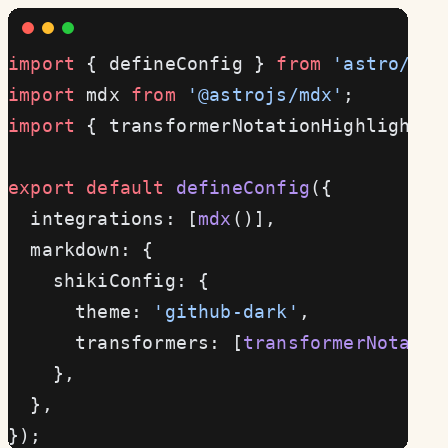
import
 { defineConfig } 
from
 'astro/con
import
 mdx 
from
 '@astrojs/mdx'
;
import
 { transformerNotationHighlight }
export
 default
 defineConfig
({
  integrations: [
mdx
()],
  markdown: {
    shikiConfig: {
      theme: 
'github-dark'
,
      transformers: [
transformerNotatio
    },
  },
});