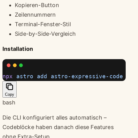
Kopieren-Button
Zeilennummern
Terminal-Fenster-Stil
Side-by-Side-Vergleich
Installation
npx
 astro
 add
 astro-expressive-code
Copy
bash
Die CLI konfiguriert alles automatisch –
Codeblöcke haben danach diese Features
ohne Extra-Setup.