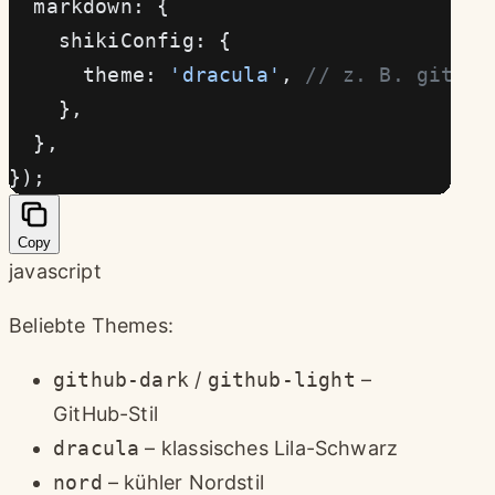
  markdown: {
    shikiConfig: {
      theme: 
'dracula'
, 
// z. B. github
    },
  },
});
Copy
javascript
Beliebte Themes:
github-dark
/
github-light
–
GitHub-Stil
dracula
– klassisches Lila-Schwarz
nord
– kühler Nordstil