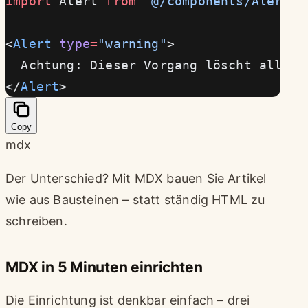
import
 Alert 
from
 '@/components/Alert.a
<
Alert
 type
=
"warning"
>
  Achtung: Dieser Vorgang löscht alle D
</
Alert
>
Copy
mdx
Der Unterschied? Mit MDX bauen Sie Artikel
wie aus Bausteinen – statt ständig HTML zu
schreiben.
MDX in 5 Minuten einrichten
Die Einrichtung ist denkbar einfach – drei