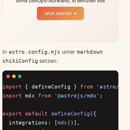
ohne DevOps-Aufwand, in Minuten live
Jetzt starten →
In
astro.config.mjs
unter
markdown
shikiConfig
setzen:
import
 { defineConfig } 
from
 'astro/con
import
 mdx 
from
 '@astrojs/mdx'
;
export
 default
 defineConfig
({
  integrations: [
mdx
()],