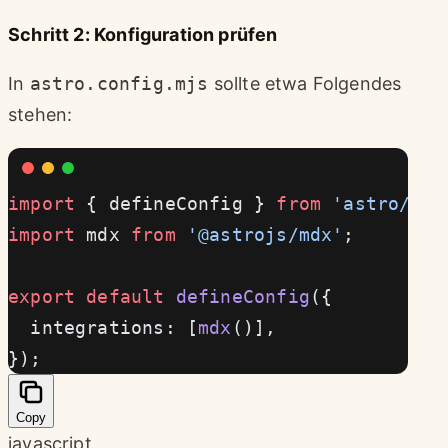
Schritt 2: Konfiguration prüfen
In
astro.config.mjs
sollte etwa Folgendes
stehen:
import
 { defineConfig } 
from
 'astro/con
import
 mdx 
from
 '@astrojs/mdx'
;
export
 default
 defineConfig
({
  integrations: [
mdx
()],
});
Copy
javascript