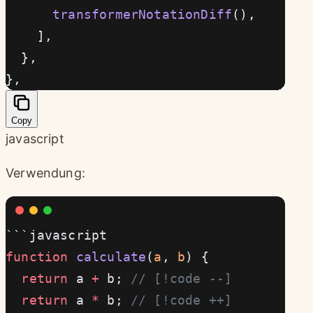
      transformerNotationDiff
(),
    ],
  },
},
Copy
javascript
Verwendung:
```javascript
function
 calculate
(
a
, 
b
) {
  return
 a 
+
 b; 
// [!code --]
  return
 a 
*
 b; 
// [!code ++]