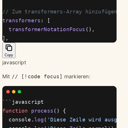
// Zum transformers-Array hinzufügen
transformers
: [
  transformerNotationFocus
(),
],
Copy
javascript
Mit
// [!code focus]
markieren:
```javascript
function
 process
() {
  console.
log
(
'Diese Zeile wird ausgegr