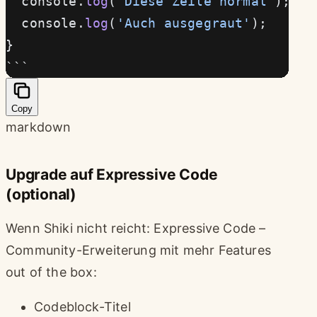
  console.
log
(
'Diese Zeile normal'
); 
//
  console.
log
(
'Auch ausgegraut'
);
}
```
Copy
markdown
Upgrade auf Expressive Code
(optional)
Wenn Shiki nicht reicht: Expressive Code –
Community-Erweiterung mit mehr Features
out of the box:
Codeblock-Titel