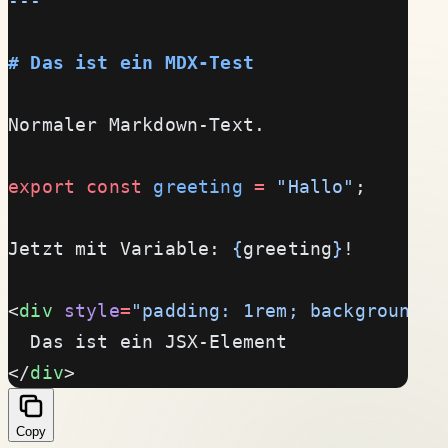
---
# Das ist ein MDX-Test
Normaler Markdown-Text.
export
 const
 greeting
 =
 "Hallo"
;
Jetzt mit Variable: 
{
greeting
}
!
<
div
 style
=
"padding: 1rem; background: 
  Das ist ein JSX-Element
</
div
>
Copy