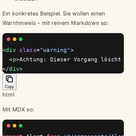
Ein konkretes Beispiel. Sie wollen einen
Warnhinweis – mit reinem Markdown so:
<
div
 class
=
"warning"
>
  <
p
>Achtung: Dieser Vorgang löscht all
</
div
>
Copy
html
Mit MDX so: