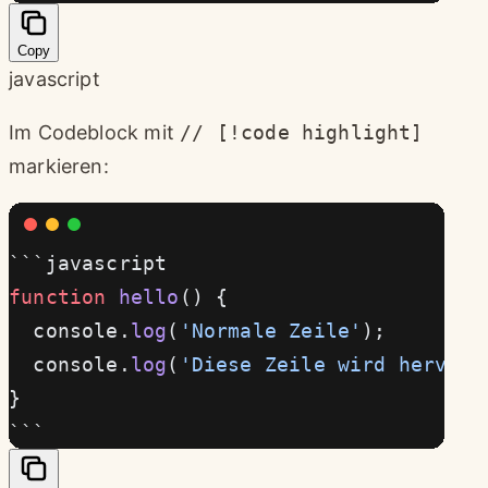
Copy
javascript
Im Codeblock mit
// [!code highlight]
markieren:
```javascript
function
 hello
() {
  console.
log
(
'Normale Zeile'
);
  console.
log
(
'Diese Zeile wird hervorg
}
```