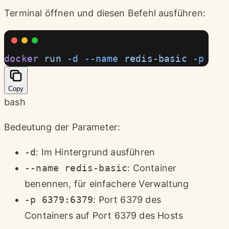
Terminal öffnen und diesen Befehl ausführen:
docker
 run
 -d
 --name
 redis-basic
 -p
 637
Copy
bash
Bedeutung der Parameter:
-d
: Im Hintergrund ausführen
--name redis-basic
: Container
benennen, für einfachere Verwaltung
-p 6379:6379
: Port 6379 des
Containers auf Port 6379 des Hosts