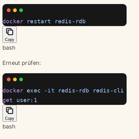
docker
 restart
 redis-rdb
Copy
bash
Erneut prüfen:
docker
 exec
 -it
 redis-rdb
 redis-cli
get
 user:1
Copy
bash