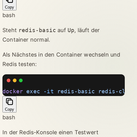
Copy
bash
Steht
redis-basic
auf
Up
, läuft der
Container normal.
Als Nächstes in den Container wechseln und
Redis testen:
docker
 exec
 -it
 redis-basic
 redis-cli
Copy
bash
In der Redis-Konsole einen Testwert