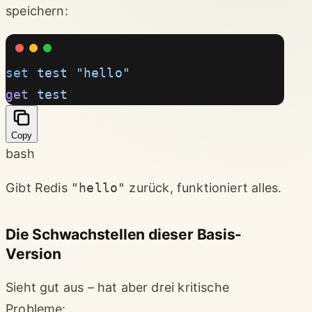
speichern:
set
 test
 "hello"
get
 test
Copy
bash
Gibt Redis
"hello"
zurück, funktioniert alles.
Die Schwachstellen dieser Basis-
Version
Sieht gut aus – hat aber drei kritische
Probleme: