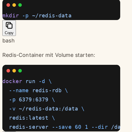
mkdir
 -p
 ~/redis-data
Copy
bash
Redis-Container mit Volume starten:
docker
 run
 -d
 \
  --name
 redis-rdb
 \
  -p
 6379:6379
 \
  -v
 ~/redis-data:/data
 \
  redis:latest
 \
  redis-server
 --save
 60
 1
 --dir
 /data