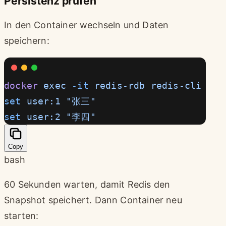
Persistenz prüfen
In den Container wechseln und Daten
speichern:
docker
 exec
 -it
 redis-rdb
 redis-cli
set
 user:1
 "张三"
set
 user:2
 "李四"
Copy
bash
60 Sekunden warten, damit Redis den
Snapshot speichert. Dann Container neu
starten: