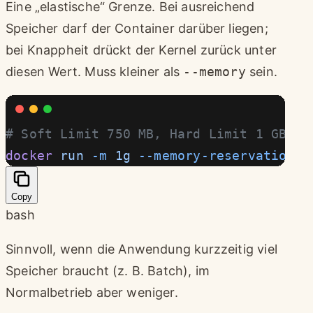
Eine „elastische“ Grenze. Bei ausreichend
Speicher darf der Container darüber liegen;
bei Knappheit drückt der Kernel zurück unter
diesen Wert. Muss kleiner als
--memory
sein.
# Soft Limit 750 MB, Hard Limit 1 GB
docker
 run
 -m
 1g
 --memory-reservation
 7
Copy
bash
Sinnvoll, wenn die Anwendung kurzzeitig viel
Speicher braucht (z. B. Batch), im
Normalbetrieb aber weniger.