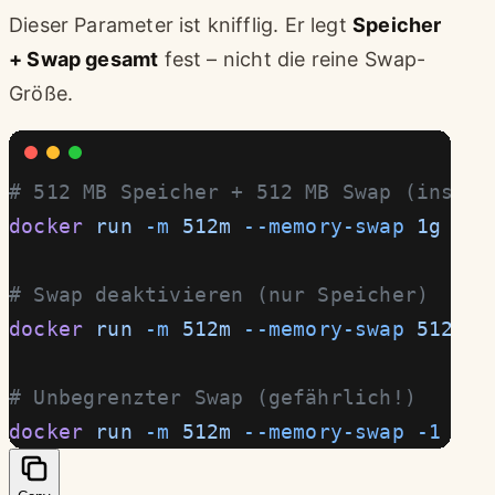
Dieser Parameter ist knifflig. Er legt
Speicher
+ Swap gesamt
fest – nicht die reine Swap-
Größe.
# 512 MB Speicher + 512 MB Swap (insges
docker
 run
 -m
 512m
 --memory-swap
 1g
 ngi
# Swap deaktivieren (nur Speicher)
docker
 run
 -m
 512m
 --memory-swap
 512m
 n
# Unbegrenzter Swap (gefährlich!)
docker
 run
 -m
 512m
 --memory-swap
 -1
 ngi