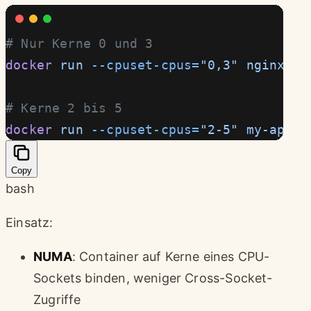
# Nur Kerne 0 und 3
docker
 run
 --cpuset-cpus=
"0,3"
 nginx
# Kerne 2 bis 5
docker
 run
 --cpuset-cpus=
"2-5"
 my-app
Copy
bash
Einsatz:
NUMA
: Container auf Kerne eines CPU-
Sockets binden, weniger Cross-Socket-
Zugriffe