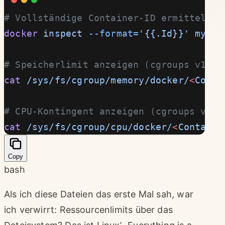
# Vollständige Container-ID ermitteln
docker
 inspect
 --format=
'{{.Id}}'
 my_co
# Speicherlimit anzeigen (cgroups v1)
cat
 /sys/fs/cgroup/memory/docker/
<
Conta
# CPU-Kontingent anzeigen (cgroups v1)
cat
 /sys/fs/cgroup/cpu/docker/
<
Containe
Copy
bash
Als ich diese Dateien das erste Mal sah, war
ich verwirrt: Ressourcenlimits über das