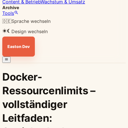
Content & Betrieb
Wachstum & Umsatz
Archive
Tools
🇩🇪
Sprache wechseln
Design wechseln
Easton Dev
Docker-
Ressourcenlimits –
vollständiger
Leitfaden: