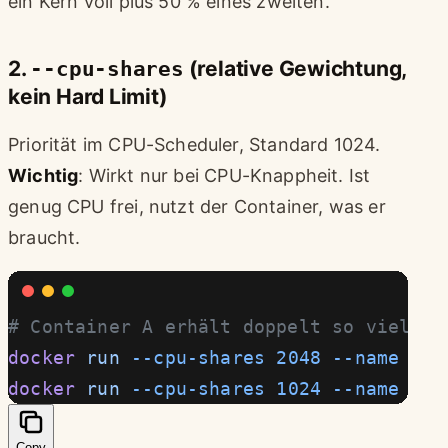
ein Kern voll plus 50 % eines zweiten.
2.
--cpu-shares
(relative Gewichtung,
kein Hard Limit)
Priorität im CPU-Scheduler, Standard 1024.
Wichtig
: Wirkt nur bei CPU-Knappheit. Ist
genug CPU frei, nutzt der Container, was er
braucht.
# Container A erhält doppelt so viel CP
docker
 run
 --cpu-shares
 2048
 --name
 app
docker
 run
 --cpu-shares
 1024
 --name
 app
Copy