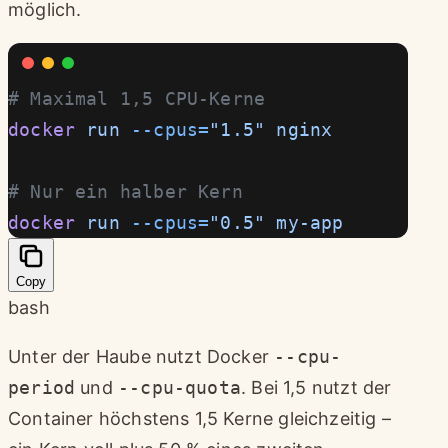
möglich.
# Maximal 1,5 CPU-Kerne
docker
 run
 --cpus=
"1.5"
 nginx
# Nur ein halber Kern
docker
 run
 --cpus=
"0.5"
 my-app
Copy
bash
Unter der Haube nutzt Docker
--cpu-
period
und
--cpu-quota
. Bei 1,5 nutzt der
Container höchstens 1,5 Kerne gleichzeitig –