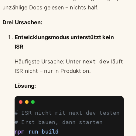
unzählige Docs gelesen – nichts half.
Drei Ursachen:
Entwicklungsmodus unterstützt kein
ISR
Häufigste Ursache: Unter
next dev
läuft
ISR nicht – nur in Produktion.
Lösung:
# ISR nicht mit next dev testen
# Erst bauen, dann starten
npm
 run
 build