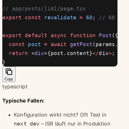
// app/posts/[id]/page.tsx
export
 const
 revalidate
 =
 60
; 
// 60 Sek
export
 default
 async
 function
 Post
({ 
pa
  const
 post
 =
 await
 getPost
(params.id)
  return
 <
div
>{post.content}
</
div
>
;
}
Copy
typescript
Typische Fallen:
Konfiguration wirkt nicht? Oft Test in
next dev
– ISR läuft nur in Produktion