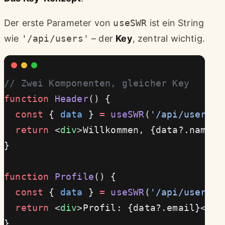
Der erste Parameter von
useSWR
ist ein String
wie
'/api/users'
– der
Key
, zentral wichtig.
// Zwei Komponenten, gleicher Key
function
 Header
() {
  const
 { 
data
 } 
=
 useSWR
(
'/api/user'
, 
  return
 <
div
>Willkommen, {data?.name}<
}
function
 Profile
() {
  const
 { 
data
 } 
=
 useSWR
(
'/api/user'
, 
  return
 <
div
>Profil: {data?.email}</
di
}