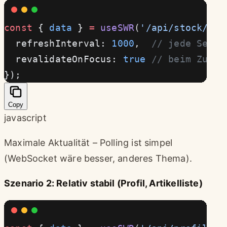
const
 { 
data
 } 
=
 useSWR
(
'/api/stock/AAP
  refreshInterval: 
1000
,  
// jede Sekun
  revalidateOnFocus: 
true
 // beim Zurüc
});
Copy
javascript
Maximale Aktualität – Polling ist simpel
(WebSocket wäre besser, anderes Thema).
Szenario 2: Relativ stabil (Profil, Artikelliste)