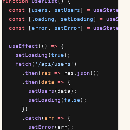
function
 UserList
() {
  const
 [
users
, 
setUsers
] 
=
 useState
([]
  const
 [
loading
, 
setLoading
] 
=
 useStat
  const
 [
error
, 
setError
] 
=
 useState
(
nu
  useEffect
(() 
=>
 {
    setLoading
(
true
);
    fetch
(
'/api/users'
)
      .
then
(
res
 =>
 res.
json
())
      .
then
(
data
 =>
 {
        setUsers
(data);
        setLoading
(
false
);
      })
      .
catch
(
err
 =>
 {
        setError
(err);