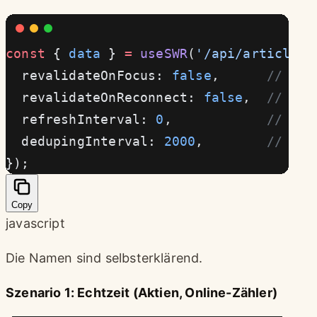
const
 { 
data
 } 
=
 useSWR
(
'/api/articles'
  revalidateOnFocus: 
false
,      
// kei
  revalidateOnReconnect: 
false
,  
// kei
  refreshInterval: 
0
,            
// Pol
  dedupingInterval: 
2000
,        
// gle
});
Copy
javascript
Die Namen sind selbsterklärend.
Szenario 1: Echtzeit (Aktien, Online-Zähler)