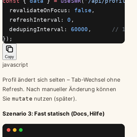
const
 { 
data
 } 
=
 useSWR
(
'/api/profile'
,
  revalidateOnFocus: 
false
,
  refreshInterval: 
0
,
  dedupingInterval: 
60000
,      
// 1 Mi
});
Copy
javascript
Profil ändert sich selten – Tab-Wechsel ohne
Refresh. Nach manueller Änderung können
Sie
mutate
nutzen (später).
Szenario 3: Fast statisch (Docs, Hilfe)