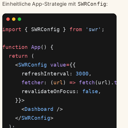
Einheitliche App-Strategie mit
SWRConfig
:
import
 { SWRConfig } 
from
 'swr'
;
function
 App
() {
  return
 (
    <
SWRConfig
 value
=
{{
      refreshInterval: 
3000
,
      fetcher
: (
url
) 
=>
 fetch
(url).
then
      revalidateOnFocus: 
false
,
    }}>
      <
Dashboard
 />
    </
SWRConfig
>
  );