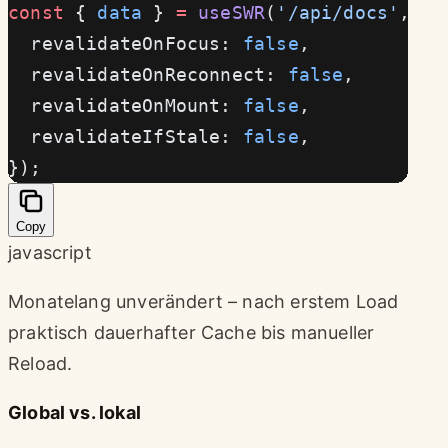
const
 { 
data
 } 
=
 useSWR
(
'/api/docs'
, fe
  revalidateOnFocus: 
false
,
  revalidateOnReconnect: 
false
,
  revalidateOnMount: 
false
,
  revalidateIfStale: 
false
,
});
Copy
javascript
Monatelang unverändert – nach erstem Load
praktisch dauerhafter Cache bis manueller
Reload.
Global vs. lokal