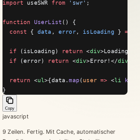
import
 useSWR 
from
 'swr'
;
function
 UserList
() {
  const
 { 
data
, 
error
, 
isLoading
 } 
=
 us
  if
 (isLoading) 
return
 <
div
>Loading...
  if
 (error) 
return
 <
div
>Error!</
div
>;
  return
 <
ul
>{data.
map
(
user
 =>
 <
li
 key
=
}
Copy
javascript
9 Zeilen. Fertig. Mit Cache, automatischer