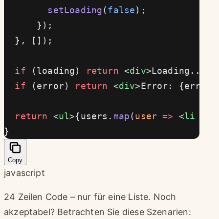
        setLoading
(
false
);
      });
  }, []);
  if
 (loading) 
return
 <
div
>Loading...</
  if
 (error) 
return
 <
div
>Error: {error.
  return
 <
ul
>{users.
map
(
user
 =>
 <
li
 key
}
Copy
javascript
24 Zeilen Code – nur für eine Liste. Noch
akzeptabel? Betrachten Sie diese Szenarien: