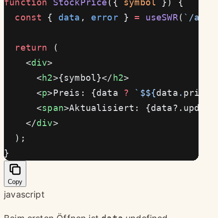
function
 StockPrice
({ 
symbol
 }) {
  const
 { 
data
, 
error
 } 
=
 useSWR
(
`/api/
  return
 (
    <
div
>
      <
h2
>{symbol}</
h2
>
      <
p
>Preis: {data 
?
 `$${
data
.
price
}
      <
span
>Aktualisiert: {data?.update
    </
div
>
  );
}
Copy
javascript