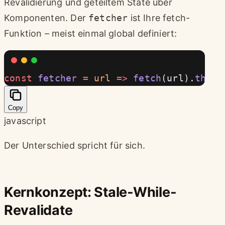
Revalidierung und geteiltem State über
Komponenten. Der
fetcher
ist Ihre fetch-
Funktion – meist einmal global definiert:
const
 fetcher
 =
 url
 =>
 fetch
(url).
then
(
Copy
javascript
Der Unterschied spricht für sich.
Kernkonzept: Stale-While-
Revalidate