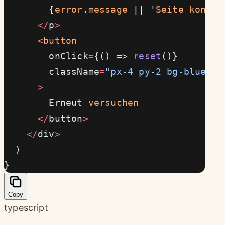
        {
error
.
message
 || '
Seite
 konnte
      </
p
>
      <
button
        onClick
=
{() => 
reset
()}
        className
=
"px-4 py-2 bg-blue-50
      >
        Erneut 
versuchen
      </
button
>
    </
div
>
  )
}
Copy
typescript