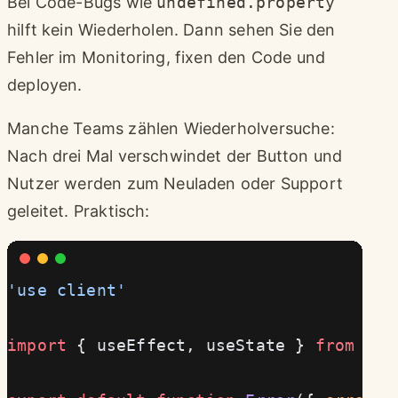
Bei Code-Bugs wie
undefined.property
hilft kein Wiederholen. Dann sehen Sie den
Fehler im Monitoring, fixen den Code und
deployen.
Manche Teams zählen Wiederholversuche:
Nach drei Mal verschwindet der Button und
Nutzer werden zum Neuladen oder Support
geleitet. Praktisch:
'use client'
import
 { useEffect, useState } 
from
 're