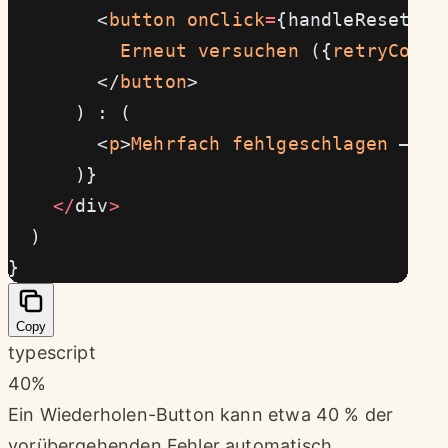
        <
button
 onClick
=
{handleReset}
>
          Erneut
 versuchen
 ({
retryCount
        </
button
>
      ) : (
        <
p
>
Mehrfach
 fehlgeschlagen
 – 
bi
      )}
    </
div
>
  )
}
Copy
typescript
40%
Ein Wiederholen-Button kann etwa 40 % der
vorübergehenden Fehler automatisch