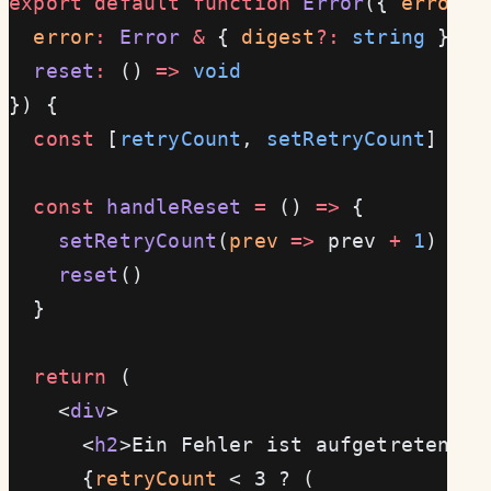
export
 default
 function
 Error
({ 
error
, 
  error
:
 Error
 &
 { 
digest
?:
 string
 }
  reset
:
 () 
=>
 void
}) {
  const
 [
retryCount
, 
setRetryCount
] 
=
 u
  const
 handleReset
 =
 () 
=>
 {
    setRetryCount
(
prev
 =>
 prev 
+
 1
)
    reset
()
  }
  return
 (
    <
div
>
      <
h2
>Ein Fehler ist aufgetreten
</
h
      {
retryCount
 < 3 ? (