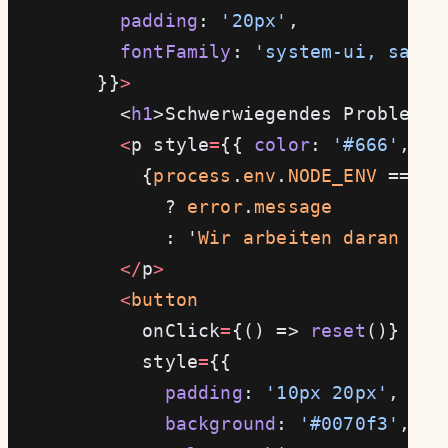
          padding
: 
'20px'
,
          fontFamily
: 
'system-ui, sans-
        }}
>
          <
h1
>Schwerwiegendes Problem 
i
          <
p style
=
{{ 
color
: 
'#666'
, 
ma
            {
process
.
env
.
NODE_ENV
 === '
              ? 
error
.
message
              : '
Wir
 arbeiten
 daran
 – 
b
          </
p
>
          <
button
            onClick
=
{() => 
reset
()}
            style
=
{{
              padding
: 
'10px 20px'
,
              background
: 
'#0070f3'
,