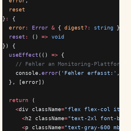
  error
,
  reset
}
:
 {
  error
:
 Error
 &
 { 
digest
?:
 string
 }
  reset
:
 () 
=>
 void
}) {
  useEffect
(() 
=>
 {
    // Fehler an Monitoring-Plattform m
    console.
error
(
'Fehler erfasst:'
, er
  }, [error])
  return
 (
    <
div className
=
"flex flex-col items
      <
h2 className
=
"text-2xl font-bold
      <
p className
=
"text-gray-600 mb-4"