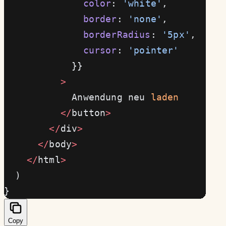
              color
: 
'white'
,
              border
: 
'none'
,
              borderRadius
: 
'5px'
,
              cursor
: 
'pointer'
            }}
          >
            Anwendung neu 
laden
          </
button
>
        </
div
>
      </
body
>
    </
html
>
  )
}
Copy