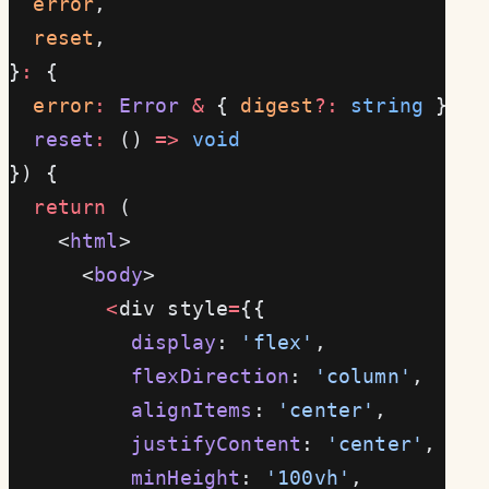
  error
,
  reset
,
}
:
 {
  error
:
 Error
 &
 { 
digest
?:
 string
 }
  reset
:
 () 
=>
 void
}) {
  return
 (
    <
html
>
      <
body
>
        <
div style
=
{{
          display
: 
'flex'
,
          flexDirection
: 
'column'
,
          alignItems
: 
'center'
,
          justifyContent
: 
'center'
,
          minHeight
: 
'100vh'
,