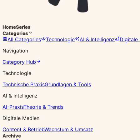
Home
Series
Categories
All Categories
Technologie
AI & Intelligenz
Digitale
Navigation
Category Hub
Technologie
Technische Praxis
Grundlagen & Tools
AI & Intelligenz
AI-Praxis
Theorie & Trends
Digitale Medien
Content & Betrieb
Wachstum & Umsatz
Archive