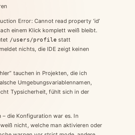
ren
duction Error: Cannot read property ‘id’
nach einem Klick komplett weiß bleibt.
utet
/users/profile
statt
 meldet nichts, die IDE zeigt keinen
ehler” tauchen in Projekten, die ich
n, falsche Umgebungsvariablennamen,
ht Typsicherheit, fühlt sich in der
 – die Konfiguration war es. In
weiß nicht, welche man aktivieren oder
anche warnen vor strict mode, andere