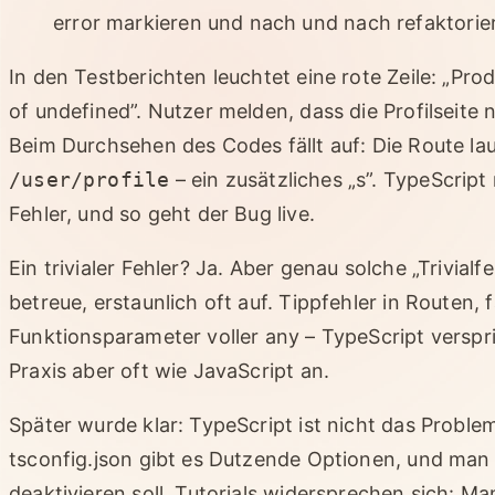
error markieren und nach und nach refaktorie
In den Testberichten leuchtet eine rote Zeile: „Pro
of undefined”. Nutzer melden, dass die Profilseite 
Beim Durchsehen des Codes fällt auf: Die Route la
/user/profile
– ein zusätzliches „s”. TypeScript
Fehler, und so geht der Bug live.
Ein trivialer Fehler? Ja. Aber genau solche „Trivialf
betreue, erstaunlich oft auf. Tippfehler in Route
Funktionsparameter voller any – TypeScript verspric
Praxis aber oft wie JavaScript an.
Später wurde klar: TypeScript ist nicht das Problem
tsconfig.json gibt es Dutzende Optionen, und man 
deaktivieren soll. Tutorials widersprechen sich: M