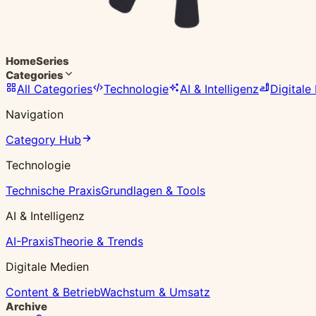
Home
Series
Categories
All Categories
Technologie
AI & Intelligenz
Digitale
Navigation
Category Hub
Technologie
Technische Praxis
Grundlagen & Tools
AI & Intelligenz
AI-Praxis
Theorie & Trends
Digitale Medien
Content & Betrieb
Wachstum & Umsatz
Archive