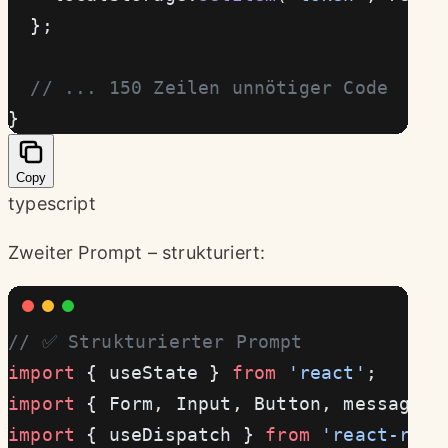
  };
  // ... 150 Zeilen unnötiger Code
}
Copy
typescript
Zweiter Prompt – strukturiert:
// ✅ Strukturierter Prompt
import
 { useState } 
from
 'react'
;
import
 { Form, Input, Button, message }
import
 { useDispatch } 
from
 'react-redu