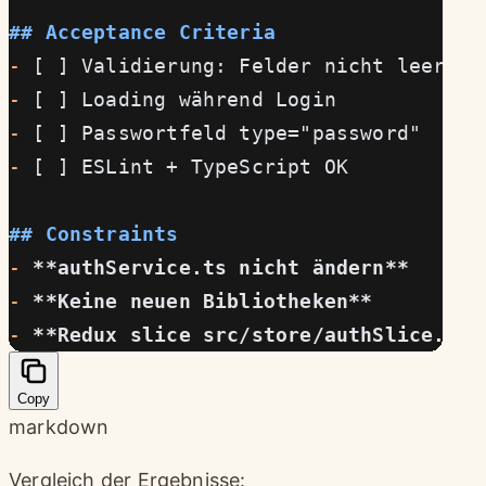
## Acceptance Criteria
-
 [ ] Validierung: Felder nicht leer
-
 [ ] Loading während Login
-
 [ ] Passwortfeld type="password"
-
 [ ] ESLint + TypeScript OK
## Constraints
-
 **authService.ts nicht ändern**
-
 **Keine neuen Bibliotheken**
-
 **Redux slice src/store/authSlice.ts 
Copy
markdown
Vergleich der Ergebnisse: