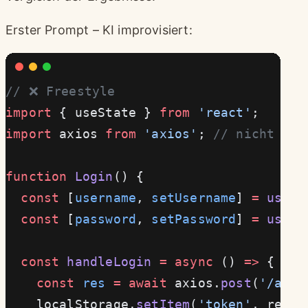
Erster Prompt – KI improvisiert:
// ❌ Freestyle
import
 { useState } 
from
 'react'
;
import
 axios 
from
 'axios'
; 
// nicht ang
function
 Login
() {
  const
 [
username
, 
setUsername
] 
=
 useSt
  const
 [
password
, 
setPassword
] 
=
 useSt
  const
 handleLogin
 =
 async
 () 
=>
 {
    const
 res
 =
 await
 axios.
post
(
'/api/
    localStorage.
setItem
(
'token'
, res.d