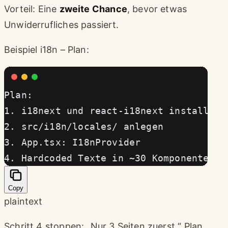
Vorteil: Eine
zweite Chance
, bevor etwas
Unwiderrufliches passiert.
Beispiel i18n – Plan:
Plan:
1. i18next und react-i18next installier
2. src/i18n/locales/ anlegen
3. App.tsx: I18nProvider
4. Hardcoded Texte in ~30 Komponenten
Copy
plaintext
Schritt 4 stoppen: „Nur 3 Seiten zuerst.“ Plan