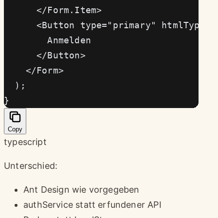
      </Form.Item>
      <Button type="primary" htmlType="
        Anmelden
      </Button>
    </Form>
  );
}
Copy
typescript
Unterschied:
Ant Design wie vorgegeben
authService statt erfundener API