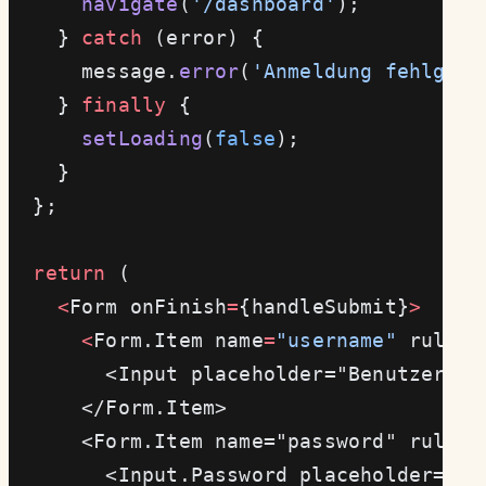
      navigate
(
'/dashboard'
);
    } 
catch
 (error) {
      message.
error
(
'Anmeldung fehlgesc
    } 
finally
 {
      setLoading
(
false
);
    }
  };
  return
 (
    <
Form onFinish
=
{handleSubmit}
>
      <
Form.Item name
=
"username"
 rules
=
        <Input placeholder="Benutzernam
      </Form.Item>
      <Form.Item name="password" rules=
        <Input.Password placeholder="Pa