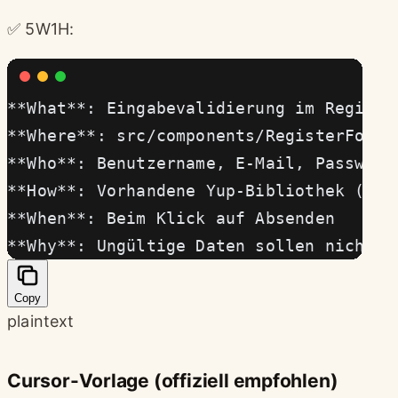
✅ 5W1H:
**What**: Eingabevalidierung im Registr
**Where**: src/components/RegisterForm.
**Who**: Benutzername, E-Mail, Passwort
**How**: Vorhandene Yup-Bibliothek (ins
**When**: Beim Klick auf Absenden
**Why**: Ungültige Daten sollen nicht a
Copy
plaintext
Cursor-Vorlage (offiziell empfohlen)