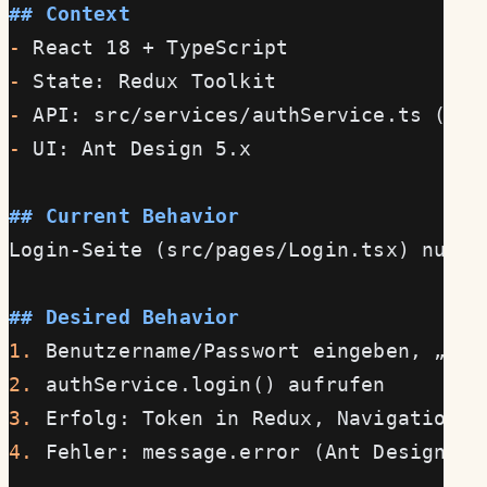
## Context
-
 React 18 + TypeScript
-
 State: Redux Toolkit
-
 API: src/services/authService.ts (log
-
 UI: Ant Design 5.x
## Current Behavior
Login-Seite (src/pages/Login.tsx) nur s
## Desired Behavior
1.
 Benutzername/Passwort eingeben, „Anm
2.
 authService.login() aufrufen
3.
 Erfolg: Token in Redux, Navigation z
4.
 Fehler: message.error (Ant Design)