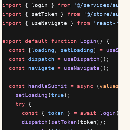
import
 { login } 
from
 '@/services/authS
import
 { setToken } 
from
 '@/store/authS
import
 { useNavigate } 
from
 'react-rout
export
 default
 function
 Login
() {
  const
 [
loading
, 
setLoading
] 
=
 useStat
  const
 dispatch
 =
 useDispatch
();
  const
 navigate
 =
 useNavigate
();
  const
 handleSubmit
 =
 async
 (
values
:
 {
    setLoading
(
true
);
    try
 {
      const
 { 
token
 } 
=
 await
 login
(val
      dispatch
(
setToken
(token));