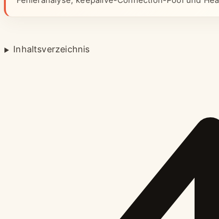
Fehleranalyse, keepalive-Connection-Pool und Hea
Inhaltsverzeichnis