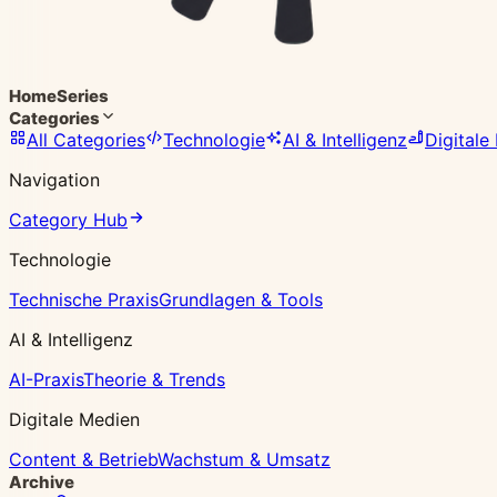
Home
Series
Categories
All Categories
Technologie
AI & Intelligenz
Digitale
Navigation
Category Hub
Technologie
Technische Praxis
Grundlagen & Tools
AI & Intelligenz
AI-Praxis
Theorie & Trends
Digitale Medien
Content & Betrieb
Wachstum & Umsatz
Archive