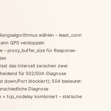
ilungsalgorithmus wählen – least_conn
 kann QPS verdoppeln
be – proxy_buffer_size für Response-
ten
sst das Intervall zwischen zwei
scheidend für 502/504-Diagnose
st down/Port blockiert); 504 bedeutet:
erschiedliche Diagnose
 + tcp_nodelay kombiniert – statische