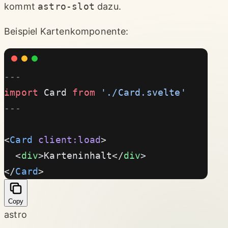
kommt
astro-slot
dazu.
Beispiel Kartenkomponente:
---
import
 Card 
from
 './Card.svelte'
---
<
Card
 client:load
>
  <
div
>Karteninhalt</
div
>
</
Card
>
Copy
astro