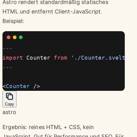
Astro rendert standardmäßig statisches
HTML und entfernt Client-JavaScript.
Beispiel:
---
import
 Counter 
from
 './Counter.svelte'
---
<
Counter
 />
Copy
astro
Ergebnis: reines HTML + CSS, kein
JavaScript. Gut für Performance und SEO. Für