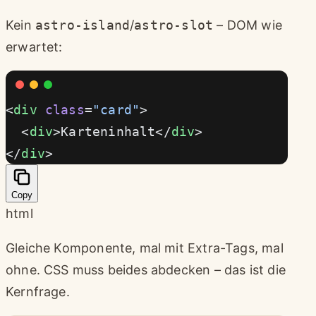
Kein
astro-island
/
astro-slot
– DOM wie
erwartet:
<
div
 class
=
"card"
>
  <
div
>Karteninhalt</
div
>
</
div
>
Copy
html
Gleiche Komponente, mal mit Extra-Tags, mal
ohne. CSS muss beides abdecken – das ist die
Kernfrage.