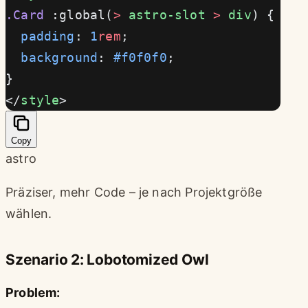
.Card
 :global(
>
 astro-slot
 >
 div
) {
  padding
: 
1
rem
;
  background
: 
#f0f0f0
;
}
</
style
>
Copy
astro
Präziser, mehr Code – je nach Projektgröße
wählen.
Szenario 2: Lobotomized Owl
Problem: