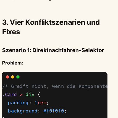
3. Vier Konfliktszenarien und
Fixes
Szenario 1: Direktnachfahren-Selektor
Problem:
/* Greift nicht, wenn die Komponente hy
.Card
 >
 div
 {
  padding
: 
1
rem
;
  background
: 
#f0f0f0
;