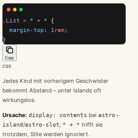
.List
 >
 *
 +
 *
 {
  margin-top
: 
1
rem
;
}
Copy
css
Jedes Kind mit vorherigem Geschwister
bekommt Abstand – unter Islands oft
wirkungslos.
Ursache:
display: contents
bei
astro-
island
/
astro-slot
;
* + *
trifft sie
trotzdem, Stile werden ignoriert.