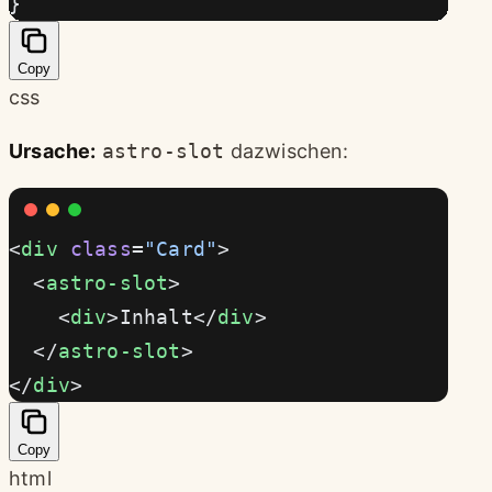
}
Copy
css
Ursache:
astro-slot
dazwischen:
<
div
 class
=
"Card"
>
  <
astro-slot
>
    <
div
>Inhalt</
div
>
  </
astro-slot
>
</
div
>
Copy
html