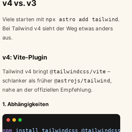
v4 vs. v3
Viele starten mit
npx astro add tailwind
.
Bei Tailwind v4 sieht der Weg etwas anders
aus.
v4: Vite-Plugin
Tailwind v4 bringt
@tailwindcss/vite
–
schlanker als früher
@astrojs/tailwind
,
nahe an der offiziellen Empfehlung.
1. Abhängigkeiten
npm
 install
 tailwindcss
 @tailwindcss/vi