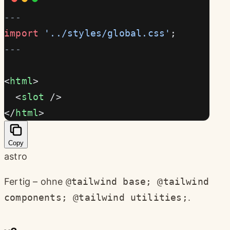
---
import
 '../styles/global.css'
;
---
<
html
>
  <
slot
 />
</
html
>
Copy
astro
Fertig – ohne
@tailwind base; @tailwind
components; @tailwind utilities;
.