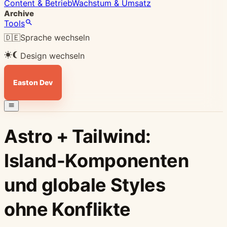
Content & Betrieb
Wachstum & Umsatz
Archive
Tools
🇩🇪
Sprache wechseln
Design wechseln
Easton Dev
Astro + Tailwind:
Island-Komponenten
und globale Styles
ohne Konflikte