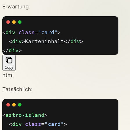
Erwartung:
<
div
 class
=
"card"
>
  <
div
>Karteninhalt</
div
>
</
div
>
Copy
html
Tatsächlich:
<
astro-island
>
  <
div
 class
=
"card"
>