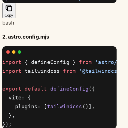
Copy
bash
2. astro.config.mjs
import
 { defineConfig } 
from
 'astro/con
import
 tailwindcss 
from
 '@tailwindcss/v
export
 default
 defineConfig
({
  vite: {
    plugins: [
tailwindcss
()],
  },
});