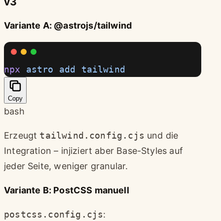
v3
Variante A: @astrojs/tailwind
npx
 astro
 add
 tailwind
Copy
bash
Erzeugt
tailwind.config.cjs
und die
Integration – injiziert aber Base-Styles auf
jeder Seite, weniger granular.
Variante B: PostCSS manuell
postcss.config.cjs
: