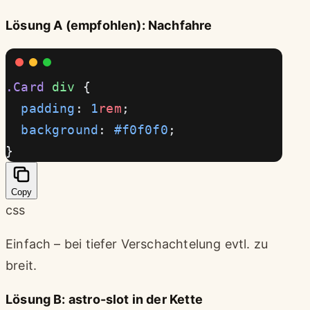
Lösung A (empfohlen): Nachfahre
.Card
 div
 {
  padding
: 
1
rem
;
  background
: 
#f0f0f0
;
}
Copy
css
Einfach – bei tiefer Verschachtelung evtl. zu
breit.
Lösung B: astro-slot in der Kette