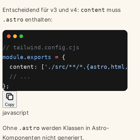
Entscheidend für v3 und v4:
content
muss
.astro
enthalten:
// tailwind.config.cjs
module
.
exports
 =
 {
  content: [
'./src/**/*.{astro,html,js,
  // ...
};
Copy
javascript
Ohne
.astro
werden Klassen in Astro-
Komponenten nicht generiert.