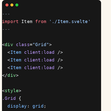
---
import
 Item 
from
 './Item.svelte'
---
<
div
 class
=
"Grid"
>
  <
Item
 client:load
 />
  <
Item
 client:load
 />
  <
Item
 client:load
 />
</
div
>
<
style
>
.Grid
 {
  display
: 
grid
;