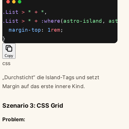
.List
 >
 *
 +
 *
,
.List
 >
 *
 +
 :where
(
astro-island
, 
astro-
  margin-top
: 
1
rem
;
}
Copy
css
„Durchsticht“ die Island-Tags und setzt
Margin auf das erste innere Kind.
Szenario 3: CSS Grid
Problem: