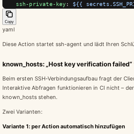
    ssh-private-key
: 
${{ secrets.SSH_PR
Copy
yaml
Diese Action startet ssh-agent und lädt Ihren Schl
known_hosts: „Host key verification failed
Beim ersten SSH-Verbindungsaufbau fragt der Clie
Interaktive Abfragen funktionieren in CI nicht – de
known_hosts stehen.
Zwei Varianten:
Variante 1: per Action automatisch hinzufügen