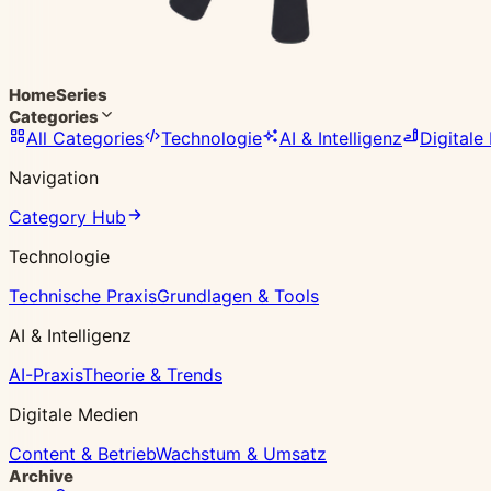
Home
Series
Categories
All Categories
Technologie
AI & Intelligenz
Digitale
Navigation
Category Hub
Technologie
Technische Praxis
Grundlagen & Tools
AI & Intelligenz
AI-Praxis
Theorie & Trends
Digitale Medien
Content & Betrieb
Wachstum & Umsatz
Archive