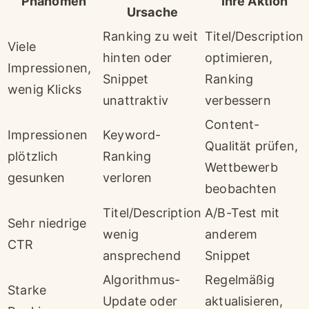
Phänomen
Ihre Aktion
Ursache
Ranking zu weit
Titel/Description
Viele
hinten oder
optimieren,
Impressionen,
Snippet
Ranking
wenig Klicks
unattraktiv
verbessern
Content-
Impressionen
Keyword-
Qualität prüfen,
plötzlich
Ranking
Wettbewerb
gesunken
verloren
beobachten
Titel/Description
A/B-Test mit
Sehr niedrige
wenig
anderem
CTR
ansprechend
Snippet
Algorithmus-
Regelmäßig
Starke
Update oder
aktualisieren,