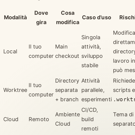
Dove
Cosa
Modalità
Caso d’uso
Risch
gira
modifica
Modific
Singola
direttam
Il tuo
Main
attività,
Local
director
computer
checkout
sviluppo
lavoro 
stabile
può mes
Directory
Attività
Richiede
Il tuo
Worktree
separata
parallele,
scripts 
computer
+ branch
esperimenti
.workt
CI/CD,
Ambiente
Tema di 
Cloud
Remoto
build
Cloud
separat
remoti