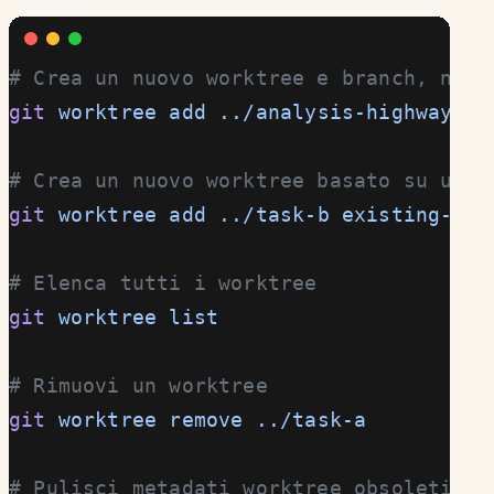
# Crea un nuovo worktree e branch, nell
git
 worktree
 add
 ../analysis-highway-ed
# Crea un nuovo worktree basato su un b
git
 worktree
 add
 ../task-b
 existing-bra
# Elenca tutti i worktree
git
 worktree
 list
# Rimuovi un worktree
git
 worktree
 remove
 ../task-a
# Pulisci metadati worktree obsoleti