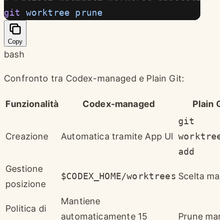
git
 worktree
 prune
Copy
bash
Confronto tra Codex-managed e Plain Git:
Funzionalità
Codex-managed
Plain 
git
Creazione
Automatica tramite App UI
worktre
add
Gestione
$CODEX_HOME/worktrees
Scelta ma
posizione
Mantiene
Politica di
automaticamente 15
Prune ma