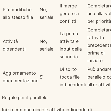
Il merge
Completar
Più modifiche
No,
genererà
una alla vo
allo stesso file
seriale
conflitti
per priorit
Completar
La prima
l’attività
Attività
No,
attività è
precedent
dipendenti
seriale
input della
prima di
seconda
iniziare
Di solito
Può andare
Aggiornamento
Sì
tocca file
parallelo c
documentazione
indipendenti
altre attivi
Regole per il parallelo:
Inizia con due piccole attività indipendenti,