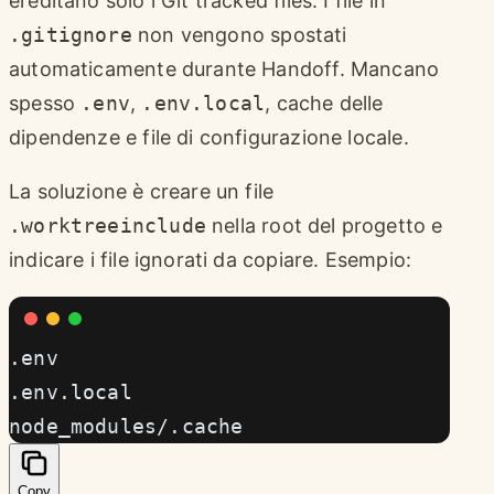
ereditano solo i Git tracked files. I file in
.gitignore
non vengono spostati
automaticamente durante Handoff. Mancano
spesso
.env
,
.env.local
, cache delle
dipendenze e file di configurazione locale.
La soluzione è creare un file
.worktreeinclude
nella root del progetto e
indicare i file ignorati da copiare. Esempio:
.env
.env.local
node_modules/.cache
Copy