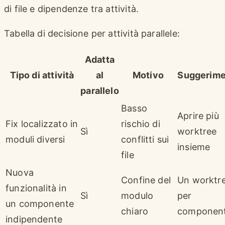
di file e dipendenze tra attività.
Tabella di decisione per attività parallele:
Adatta
Tipo di attività
al
Motivo
Suggerim
parallelo
Basso
Aprire più
Fix localizzato in
rischio di
Sì
worktree
moduli diversi
conflitti sui
insieme
file
Nuova
Confine del
Un worktr
funzionalità in
Sì
modulo
per
un componente
chiaro
componen
indipendente