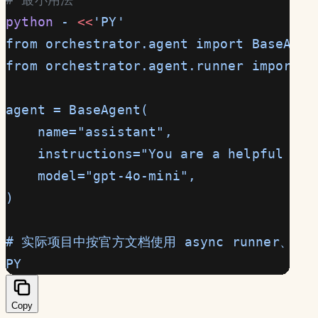
python
 -
 <<
'PY'
from orchestrator.agent import BaseAgen
from orchestrator.agent.runner import A
agent = BaseAgent(
    name="assistant",
    instructions="You are a helpful ass
    model="gpt-4o-mini",
)
# 实际项目中按官方文档使用 async runner、sess
PY
Copy