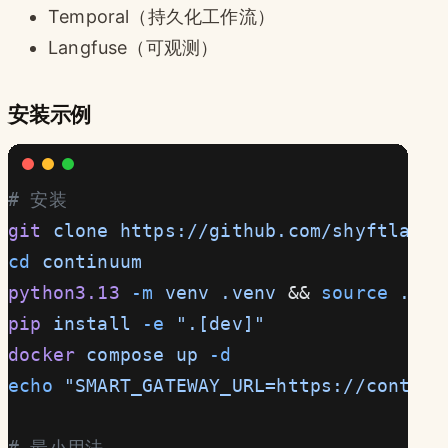
Temporal（持久化工作流）
Langfuse（可观测）
安装示例
# 安装
git
 clone
 https://github.com/shyftlabs/
cd
 continuum
python3.13
 -m
 venv
 .venv
 && 
source
 .ven
pip
 install
 -e
 ".[dev]"
docker
 compose
 up
 -d
echo
 "SMART_GATEWAY_URL=https://continu
# 最小用法