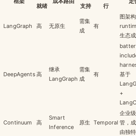
框架
成本路由
定
就绪
支持
行
图架
需集
LangGraph
高
无原生
有
runti
成
生态
batter
inclu
harn
继承
需集
DeepAgents
高
有
基于
LangGraph
成
LangG
+
LangC
企业
Smart
Continuum
高
原生
Temporal
管，
Inference
由独