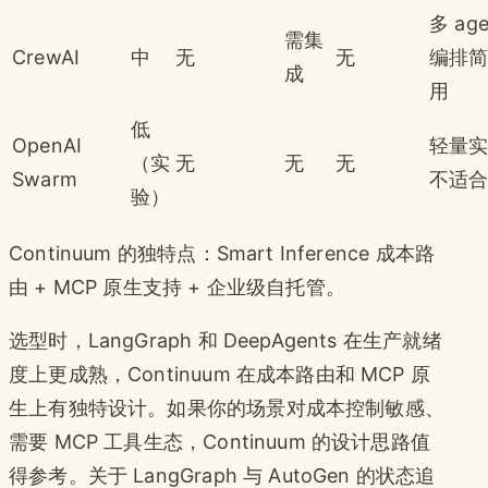
多 age
需集
CrewAI
中
无
无
编排
成
用
低
OpenAI
轻量
（实
无
无
无
Swarm
不适
验）
Continuum 的独特点：Smart Inference 成本路
由 + MCP 原生支持 + 企业级自托管。
选型时，LangGraph 和 DeepAgents 在生产就绪
度上更成熟，Continuum 在成本路由和 MCP 原
生上有独特设计。如果你的场景对成本控制敏感、
需要 MCP 工具生态，Continuum 的设计思路值
得参考。关于 LangGraph 与 AutoGen 的状态追