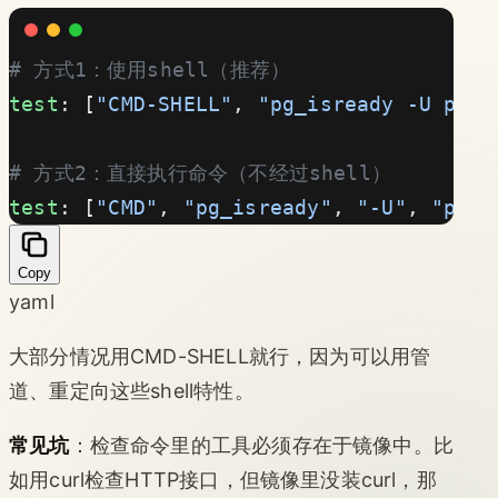
# 方式1：使用shell（推荐）
test
: [
"CMD-SHELL"
, 
"pg_isready -U post
# 方式2：直接执行命令（不经过shell）
test
: [
"CMD"
, 
"pg_isready"
, 
"-U"
, 
"post
Copy
yaml
大部分情况用CMD-SHELL就行，因为可以用管
道、重定向这些shell特性。
常见坑
：检查命令里的工具必须存在于镜像中。比
如用curl检查HTTP接口，但镜像里没装curl，那