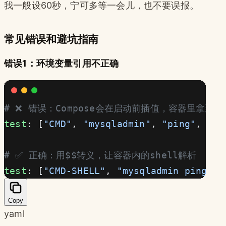
我一般设60秒，宁可多等一会儿，也不要误报。
常见错误和避坑指南
错误1：环境变量引用不正确
# ❌ 错误：Compose会在启动前插值，容器里拿到
test
: [
"CMD"
, 
"mysqladmin"
, 
"ping"
, 
"-p
# ✅ 正确：用$$转义，让容器内的shell解析
test
: [
"CMD-SHELL"
, 
"mysqladmin ping -p
Copy
yaml