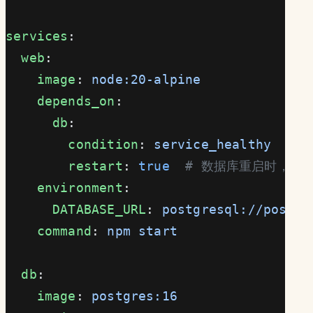
services
:
  web
:
    image
: 
node:20-alpine
    depends_on
:
      db
:
        condition
: 
service_healthy
  #
        restart
: 
true
  # 数据库重启时，应
    environment
:
      DATABASE_URL
: 
postgresql://postgr
    command
: 
npm start
  db
:
    image
: 
postgres:16