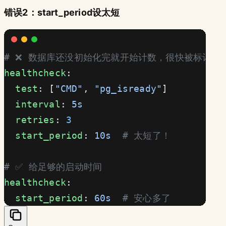
错误2：start_period设太短
# ❌ 数据库还没初始化完就开始计数，很快被标记为unh
healthcheck
:
  test
: [
"CMD"
, 
"pg_isready"
]
  interval
: 
5s
  retries
: 
3
  start_period
: 
10s
  # 太短了！
# ✅ 给足够的启动时间
healthcheck
:
  start_period
: 
60s
  # 安心多了