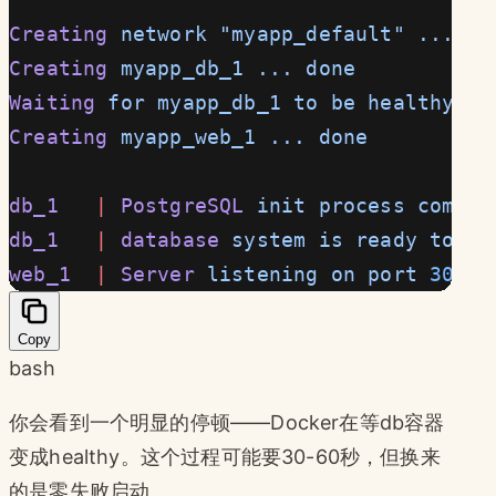
Creating
 network
 "myapp_default"
 ...
 do
Creating
 myapp_db_1
 ...
 done
Waiting
 for
 myapp_db_1
 to
 be
 healthy...
Creating
 myapp_web_1
 ...
 done
db_1
   |
 PostgreSQL
 init
 process
 comple
db_1
   |
 database
 system
 is
 ready
 to
 ac
web_1
  |
 Server
 listening
 on
 port
 3000
 
Copy
bash
你会看到一个明显的停顿——Docker在等db容器
变成healthy。这个过程可能要30-60秒，但换来
的是零失败启动。