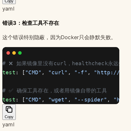
Copy
yaml
错误3：检查工具不存在
这个错误特别隐蔽，因为Docker只会静默失败。
# ❌ 如果镜像里没有curl，healthcheck永远失败
test
: [
"CMD"
, 
"curl"
, 
"-f"
, 
"http://loc
# ✅ 确保工具存在，或者用镜像自带的工具
test
: [
"CMD"
, 
"wget"
, 
"--spider"
, 
"http
Copy
yaml