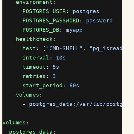
    environment
:
      POSTGRES_USER
: 
postgres
      POSTGRES_PASSWORD
: 
password
      POSTGRES_DB
: 
myapp
    healthcheck
:
      test
: [
"CMD-SHELL"
, 
"pg_isready -
      interval
: 
10s
      timeout
: 
5s
      retries
: 
3
      start_period
: 
60s
    volumes
:
      - 
postgres_data:/var/lib/postgres
volumes
:
  postgres_data
: