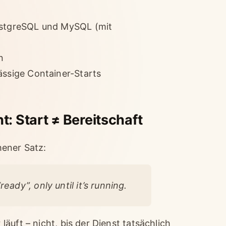
PostgreSQL und MySQL (mit
n
ässige Container-Starts
: Start ≠ Bereitschaft
hener Satz:
eady”, only until it’s running.
äuft – nicht, bis der Dienst tatsächlich