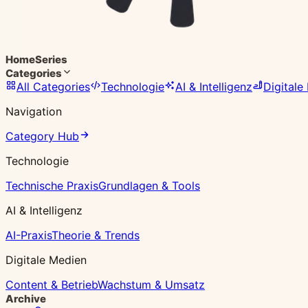
Home
Series
Categories
All Categories
Technologie
AI & Intelligenz
Digitale
Navigation
Category Hub
Technologie
Technische Praxis
Grundlagen & Tools
AI & Intelligenz
AI-Praxis
Theorie & Trends
Digitale Medien
Content & Betrieb
Wachstum & Umsatz
Archive