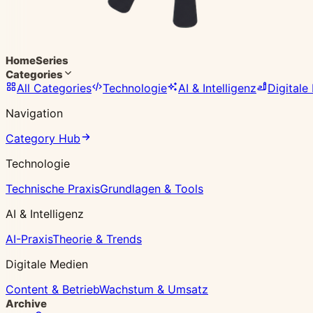
Home
Series
Categories
All Categories
Technologie
AI & Intelligenz
Digitale
Navigation
Category Hub
Technologie
Technische Praxis
Grundlagen & Tools
AI & Intelligenz
AI-Praxis
Theorie & Trends
Digitale Medien
Content & Betrieb
Wachstum & Umsatz
Archive