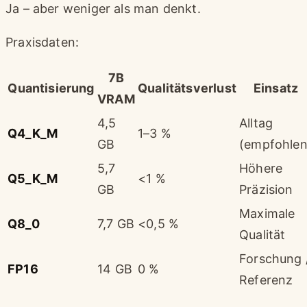
Ja – aber weniger als man denkt.
Praxisdaten:
7B
Quantisierung
Qualitätsverlust
Einsatz
VRAM
4,5
Alltag
Q4_K_M
1–3 %
GB
(empfohlen
5,7
Höhere
Q5_K_M
<1 %
GB
Präzision
Maximale
Q8_0
7,7 GB
<0,5 %
Qualität
Forschung 
FP16
14 GB
0 %
Referenz