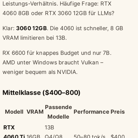
Leistungs-Verhältnis. Häufige Frage: RTX
4060 8GB oder RTX 3060 12GB für LLMs?
Klar:
3060 12GB
. Die 4060 ist schneller, 8 GB
VRAM limitieren bei 13B.
RX 6600 für knappes Budget und nur 7B.
AMD unter Windows braucht Vulkan –
weniger bequem als NVIDIA.
Mittelklasse ($400–800)
Passende
Modell
VRAM
Performance
Preis
Modelle
RTX
13B
4060 Ti
16GB
Q4/Q8,
50–80 tok/s
$400