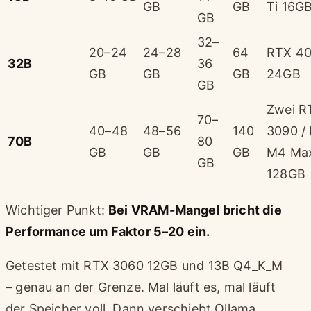
GB
GB
Ti 16G
GB
32–
20–24
24–28
64
RTX 4
32B
36
GB
GB
GB
24GB
GB
Zwei R
70–
40–48
48–56
140
3090 /
70B
80
GB
GB
GB
M4 Ma
GB
128GB
Wichtiger Punkt:
Bei VRAM-Mangel bricht die
Performance um Faktor 5–20 ein.
Getestet mit RTX 3060 12GB und 13B Q4_K_M
– genau an der Grenze. Mal läuft es, mal läuft
der Speicher voll. Dann verschiebt Ollama