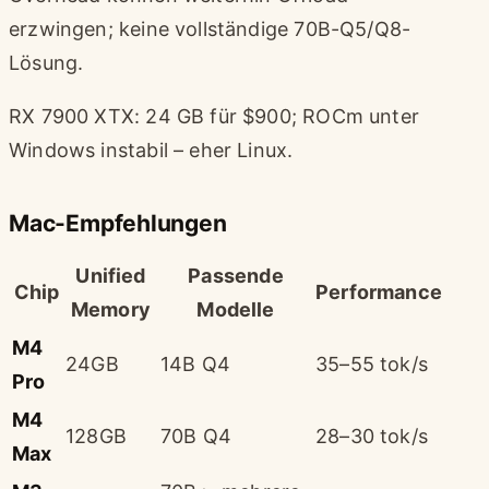
erzwingen; keine vollständige 70B-Q5/Q8-
Lösung.
RX 7900 XTX: 24 GB für $900; ROCm unter
Windows instabil – eher Linux.
Mac-Empfehlungen
Unified
Passende
Chip
Performance
Memory
Modelle
M4
24GB
14B Q4
35–55 tok/s
Pro
M4
128GB
70B Q4
28–30 tok/s
Max