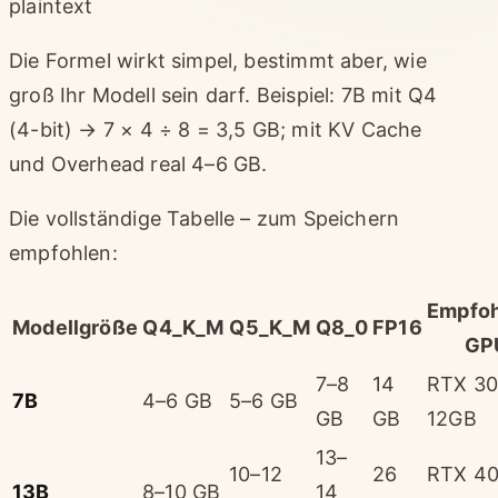
plaintext
Die Formel wirkt simpel, bestimmt aber, wie
groß Ihr Modell sein darf. Beispiel: 7B mit Q4
(4-bit) → 7 × 4 ÷ 8 = 3,5 GB; mit KV Cache
und Overhead real 4–6 GB.
Die vollständige Tabelle – zum Speichern
empfohlen:
Empfo
Modellgröße
Q4_K_M
Q5_K_M
Q8_0
FP16
GP
7–8
14
RTX 3
7B
4–6 GB
5–6 GB
GB
GB
12GB
13–
10–12
26
RTX 4
13B
8–10 GB
14