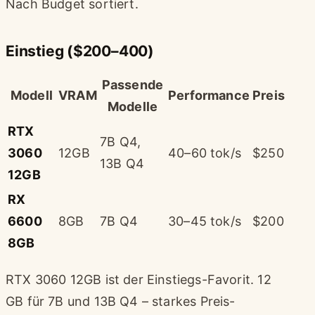
Nach Budget sortiert.
Einstieg ($200–400)
Passende
Modell
VRAM
Performance
Preis
Modelle
RTX
7B Q4,
3060
12GB
40–60 tok/s
$250
13B Q4
12GB
RX
6600
8GB
7B Q4
30–45 tok/s
$200
8GB
RTX 3060 12GB ist der Einstiegs-Favorit. 12
GB für 7B und 13B Q4 – starkes Preis-