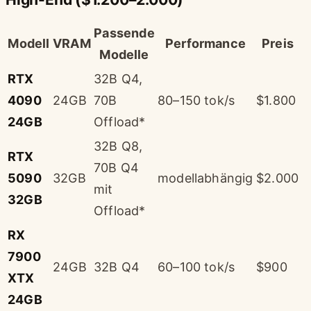
Passende
Modell
VRAM
Performance
Preis
Modelle
RTX
32B Q4,
4090
24GB
70B
80–150 tok/s
$1.800
24GB
Offload*
32B Q8,
RTX
70B Q4
5090
32GB
modellabhängig
$2.000
mit
32GB
Offload*
RX
7900
24GB
32B Q4
60–100 tok/s
$900
XTX
24GB