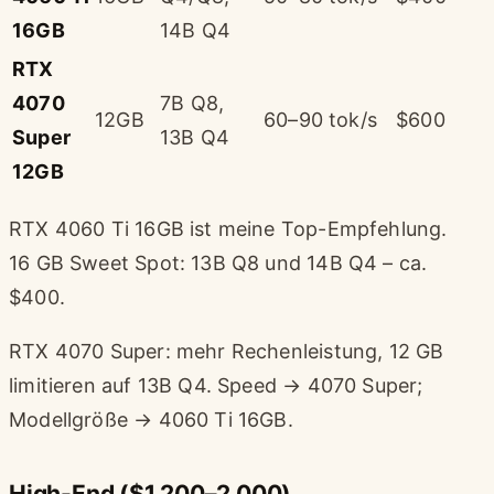
16GB
14B Q4
RTX
4070
7B Q8,
12GB
60–90 tok/s
$600
Super
13B Q4
12GB
RTX 4060 Ti 16GB ist meine Top-Empfehlung.
16 GB Sweet Spot: 13B Q8 und 14B Q4 – ca.
$400.
RTX 4070 Super: mehr Rechenleistung, 12 GB
limitieren auf 13B Q4. Speed → 4070 Super;
Modellgröße → 4060 Ti 16GB.
High-End ($1.200–2.000)