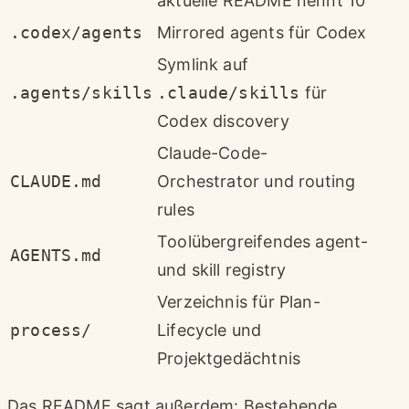
aktuelle README nennt 10
.codex/agents
Mirrored agents für Codex
Symlink auf
.agents/skills
.claude/skills
für
Codex discovery
Claude-Code-
CLAUDE.md
Orchestrator und routing
rules
Toolübergreifendes agent-
AGENTS.md
und skill registry
Verzeichnis für Plan-
process/
Lifecycle und
Projektgedächtnis
Das README sagt außerdem: Bestehende