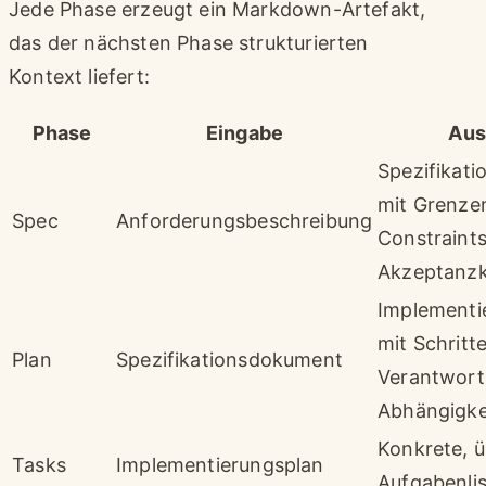
Jede Phase erzeugt ein Markdown-Artefakt,
das der nächsten Phase strukturierten
Kontext liefert:
Phase
Eingabe
Aus
Spezifikat
mit Grenze
Spec
Anforderungsbeschreibung
Constraint
Akzeptanzk
Implementi
mit Schritt
Plan
Spezifikationsdokument
Verantwort
Abhängigke
Konkrete, 
Tasks
Implementierungsplan
Aufgabenli