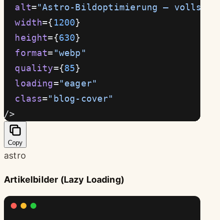
  alt
=
"Astro-Bildoptimierung – vollstän
  width
={
1200
}
  height
={
630
}
  format
=
"webp"
  quality
={
85
}
  loading
=
"eager"
  class
=
"blog-cover"
/>
Copy
astro
Artikelbilder (Lazy Loading)