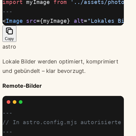
import
 myImage 
from
 '../assets/photo.jp
---
<
Image
 src
={myImage} 
alt
=
"Lokales Bild"
Copy
astro
Lokale Bilder werden optimiert, komprimiert
und gebündelt – klar bevorzugt.
Remote-Bilder
---
// In astro.config.mjs autorisierte Dom
---