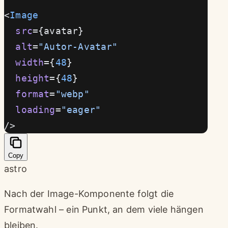
<
Image
  src
={avatar}
  alt
=
"Autor-Avatar"
  width
={
48
}
  height
={
48
}
  format
=
"webp"
  loading
=
"eager"
/>
Copy
astro
Nach der Image-Komponente folgt die
Formatwahl – ein Punkt, an dem viele hängen
bleiben.