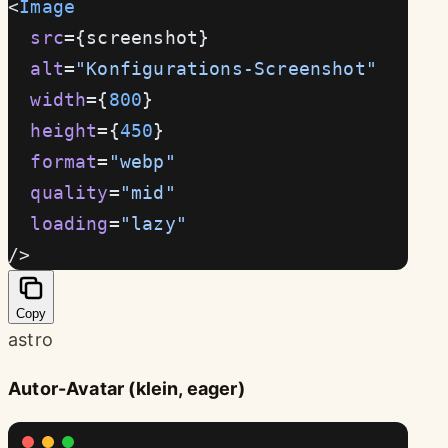
<
Image
  src
={screenshot}
  alt
=
"Konfigurations-Screenshot"
  width
={
800
}
  height
={
450
}
  format
=
"webp"
  quality
=
"mid"
  loading
=
"lazy"
/>
Copy
astro
Autor-Avatar (klein, eager)