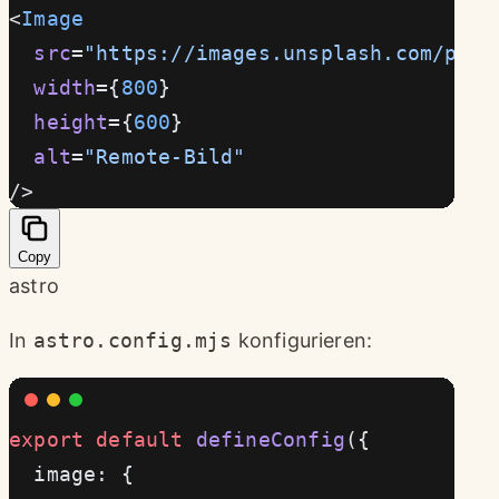
<
Image
  src
=
"https://images.unsplash.com/phot
  width
={
800
}
  height
={
600
}
  alt
=
"Remote-Bild"
/>
Copy
astro
In
astro.config.mjs
konfigurieren:
export
 default
 defineConfig
({
  image: {