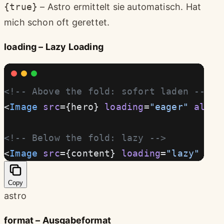
{true}
– Astro ermittelt sie automatisch. Hat
mich schon oft gerettet.
loading – Lazy Loading
<!-- Above the fold: sofort laden -->
<
Image
 src
={hero} 
loading
=
"eager"
 alt
=
"
<!-- Below the fold: lazy -->
<
Image
 src
={content} 
loading
=
"lazy"
 alt
Copy
astro
format – Ausgabeformat