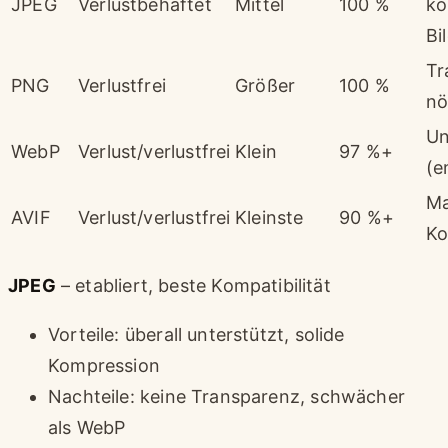
JPEG
Verlustbehaftet
Mittel
100 %
ko
Bi
Tr
PNG
Verlustfrei
Größer
100 %
nö
Un
WebP
Verlust/verlustfrei
Klein
97 %+
(e
Ma
AVIF
Verlust/verlustfrei
Kleinste
90 %+
Ko
JPEG
– etabliert, beste Kompatibilität
Vorteile: überall unterstützt, solide
Kompression
Nachteile: keine Transparenz, schwächer
als WebP