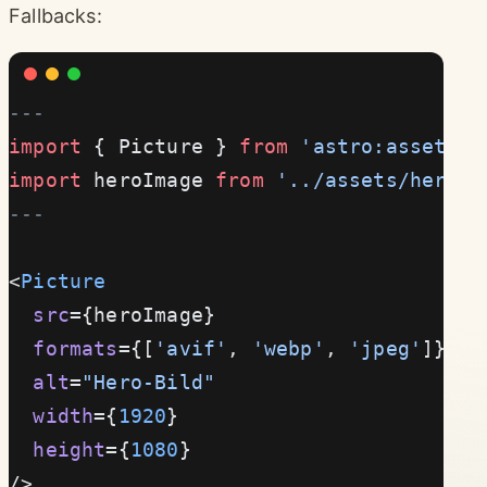
Fallbacks:
---
import
 { Picture } 
from
 'astro:assets'
;
import
 heroImage 
from
 '../assets/hero.j
---
<
Picture
  src
={heroImage}
  formats
={[
'avif'
, 
'webp'
, 
'jpeg'
]}
  alt
=
"Hero-Bild"
  width
={
1920
}
  height
={
1080
}
/>