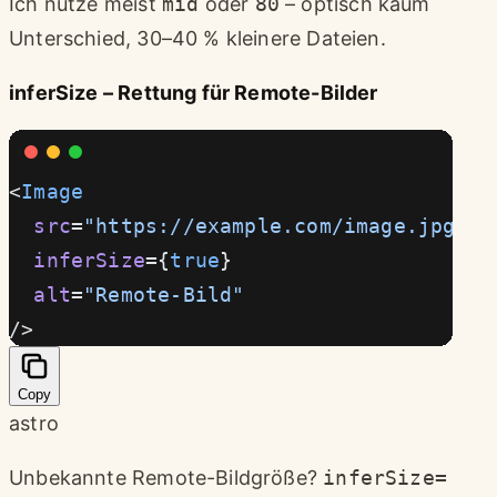
Ich nutze meist
mid
oder
80
– optisch kaum
Unterschied, 30–40 % kleinere Dateien.
inferSize – Rettung für Remote-Bilder
<
Image
  src
=
"https://example.com/image.jpg"
  inferSize
={
true
}
  alt
=
"Remote-Bild"
/>
Copy
astro
Unbekannte Remote-Bildgröße?
inferSize=