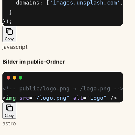
    domains: [
'images.unsplash.com'
, 
'c
  }
});
Copy
javascript
Bilder im public-Ordner
<!-- public/logo.png → /logo.png -->
<
img
 src
=
"/logo.png"
 alt
=
"Logo"
 />
Copy
astro