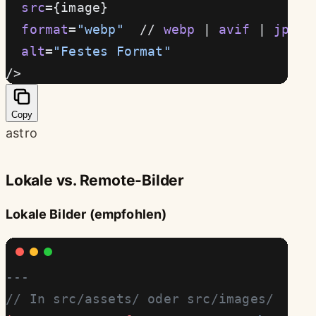
  src
={image}
  format
=
"webp"
  // 
webp
 | 
avif
 | 
jpeg
 
  alt
=
"Festes Format"
/>
Copy
astro
Lokale vs. Remote-Bilder
Lokale Bilder (empfohlen)
---
// In src/assets/ oder src/images/