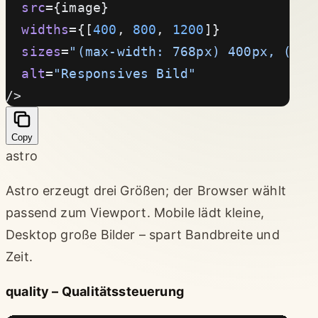
  src
={image}
  widths
={[
400
, 
800
, 
1200
]}
  sizes
=
"(max-width: 768px) 400px, (max
  alt
=
"Responsives Bild"
/>
Copy
astro
Astro erzeugt drei Größen; der Browser wählt
passend zum Viewport. Mobile lädt kleine,
Desktop große Bilder – spart Bandbreite und
Zeit.
quality – Qualitätssteuerung