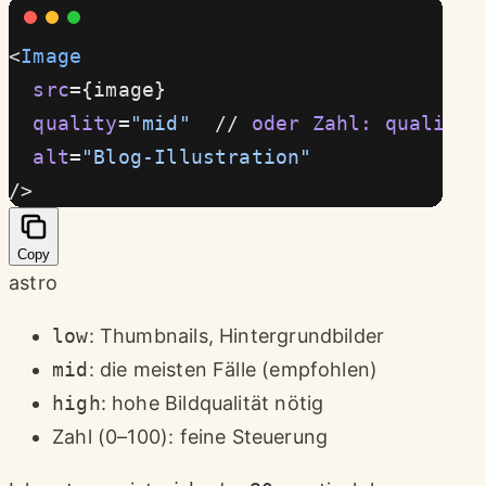
<
Image
  src
={image}
  quality
=
"mid"
  // 
oder
 Zahl:
 quality
=
  alt
=
"Blog-Illustration"
/>
Copy
astro
low
: Thumbnails, Hintergrundbilder
mid
: die meisten Fälle (empfohlen)
high
: hohe Bildqualität nötig
Zahl (0–100): feine Steuerung