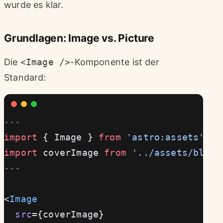
wurde es klar.
Grundlagen: Image vs. Picture
Die
<Image />
-Komponente ist der
Standard:
---
import
 { Image } 
from
 'astro:assets'
;
import
 coverImage 
from
 '../assets/blog-
---
<
Image
  src
={coverImage}