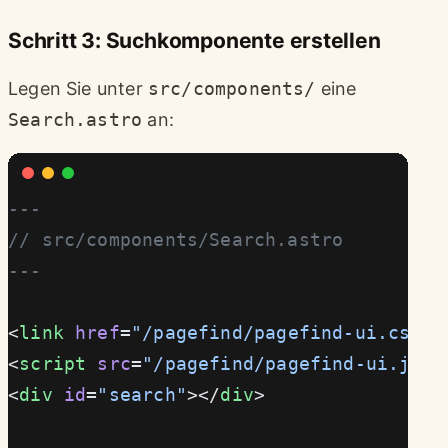
Schritt 3: Suchkomponente erstellen
Legen Sie unter
src/components/
eine
Search.astro
an:
---
// src/components/Search.astro
---
<
link
 href
=
"/pagefind/pagefind-ui.css"
 
<
script
 src
=
"/pagefind/pagefind-ui.js"
>
<
div
 id
=
"search"
></
div
>