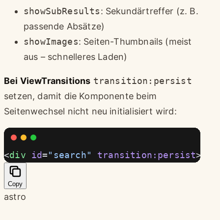
showSubResults
: Sekundärtreffer (z. B.
passende Absätze)
showImages
: Seiten-Thumbnails (meist
aus – schnelleres Laden)
Bei ViewTransitions
transition:persist
setzen, damit die Komponente beim
Seitenwechsel nicht neu initialisiert wird:
<
div
 id
=
"search"
 transition:persist
></
d
Copy
astro