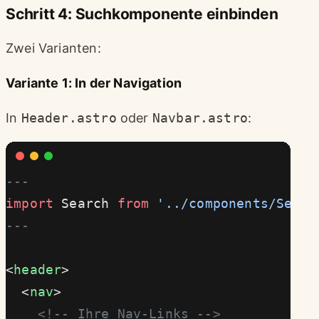
Schritt 4: Suchkomponente einbinden
Zwei Varianten:
Variante 1: In der Navigation
In
Header.astro
oder
Navbar.astro
:
---
import
 Search 
from
 '../components/Searc
---
<
header
>
  <
nav
>
    <!-- Ihre Nav-Links -->