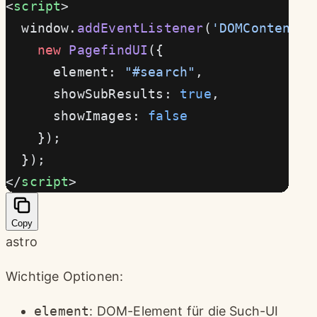
<
script
>
  window.
addEventListener
(
'DOMContentLo
    new
 PagefindUI
({
      element: 
"#search"
,
      showSubResults: 
true
,
      showImages: 
false
    });
  });
</
script
>
Copy
astro
Wichtige Optionen:
element
: DOM-Element für die Such-UI