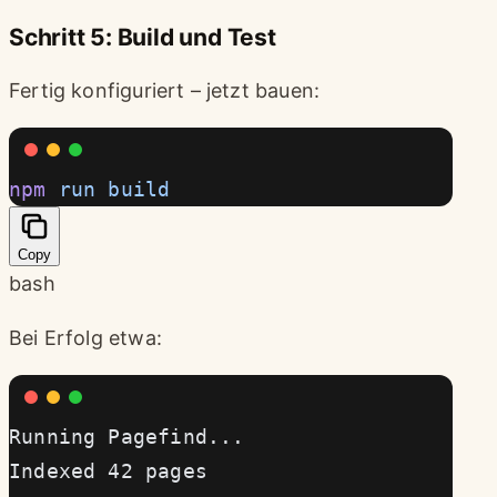
Schritt 5: Build und Test
Fertig konfiguriert – jetzt bauen:
npm
 run
 build
Copy
bash
Bei Erfolg etwa:
Running Pagefind...
Indexed 42 pages