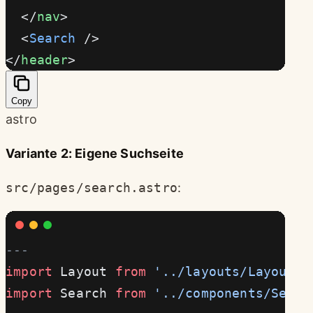
  </
nav
>
  <
Search
 />
</
header
>
Copy
astro
Variante 2: Eigene Suchseite
src/pages/search.astro
:
---
import
 Layout 
from
 '../layouts/Layout.a
import
 Search 
from
 '../components/Searc