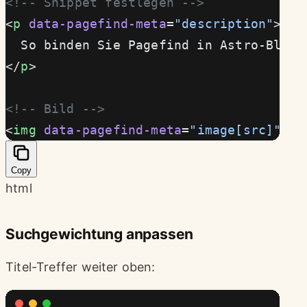
<!-- Snippet festlegen -->
<
p
 data-pagefind-meta
=
"description"
>
  So binden Sie Pagefind in Astro-Blogs
</
p
>
<!-- Bild -->
<
img
 data-pagefind-meta
=
"image[src]"
 sr
Copy
html
Suchgewichtung anpassen
Titel-Treffer weiter oben: