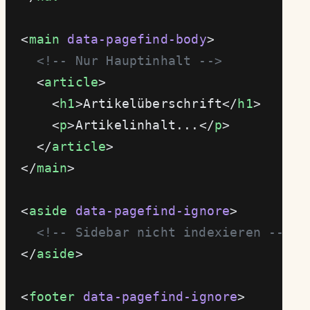
  <
main
 data-pagefind-body
>
    <!-- Nur Hauptinhalt -->
    <
article
>
      <
h1
>Artikelüberschrift</
h1
>
      <
p
>Artikelinhalt...</
p
>
    </
article
>
  </
main
>
  <
aside
 data-pagefind-ignore
>
    <!-- Sidebar nicht indexieren -->
  </
aside
>
  <
footer
 data-pagefind-ignore
>