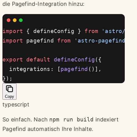
die Pagefind-Integration hinzu:
import
 { defineConfig } 
from
 'astro/con
import
 pagefind 
from
 'astro-pagefind'
;
export
 default
 defineConfig
({
  integrations: [
pagefind
()],
});
Copy
typescript
So einfach. Nach
npm run build
indexiert
Pagefind automatisch Ihre Inhalte.