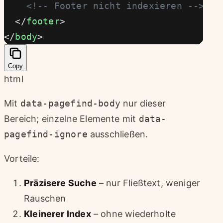
    <!-- Footer nicht indexieren -->
  </
footer
>
</
body
>
Copy
html
Mit
data-pagefind-body
nur dieser
Bereich; einzelne Elemente mit
data-
pagefind-ignore
ausschließen.
Vorteile:
Präzisere Suche
– nur Fließtext, weniger
Rauschen
Kleinerer Index
– ohne wiederholte