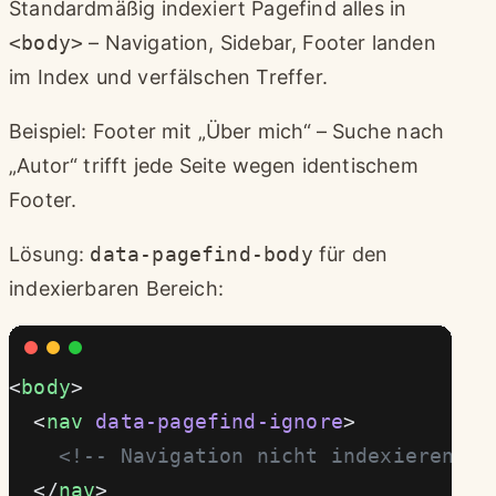
Standardmäßig indexiert Pagefind alles in
<body>
– Navigation, Sidebar, Footer landen
im Index und verfälschen Treffer.
Beispiel: Footer mit „Über mich“ – Suche nach
„Autor“ trifft jede Seite wegen identischem
Footer.
Lösung:
data-pagefind-body
für den
indexierbaren Bereich:
<
body
>
  <
nav
 data-pagefind-ignore
>
    <!-- Navigation nicht indexieren --
  </
nav
>