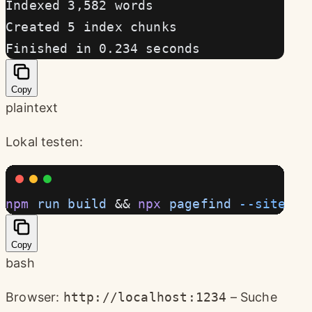
Indexed 3,582 words
Created 5 index chunks
Finished in 0.234 seconds
Copy
plaintext
Lokal testen:
npm
 run
 build
 && 
npx
 pagefind
 --site
 di
Copy
bash
Browser:
http://localhost:1234
– Suche