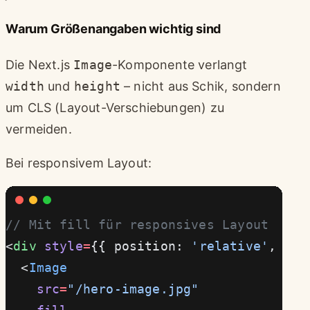
Warum Größenangaben wichtig sind
Die Next.js
Image
-Komponente verlangt
width
und
height
– nicht aus Schik, sondern
um CLS (Layout-Verschiebungen) zu
vermeiden.
Bei responsivem Layout:
// Mit fill für responsives Layout
<
div
 style
=
{{ position: 
'relative'
, wid
  <
Image
    src
=
"/hero-image.jpg"