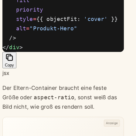
    fill
    priority
    style
=
{{ objectFit: 
'cover'
 }}
    alt
=
"Produkt-Hero"
  />
</
div
>
Copy
jsx
Der Eltern-Container braucht eine feste
Größe oder
aspect-ratio
, sonst weiß das
Bild nicht, wie groß es rendern soll.
Anzeige