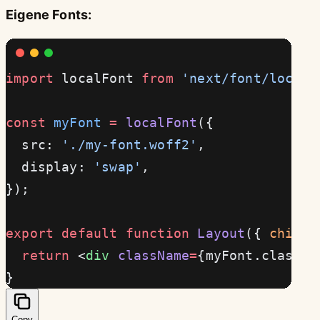
Eigene Fonts:
import
 localFont 
from
 'next/font/local'
const
 myFont
 =
 localFont
({
  src: 
'./my-font.woff2'
,
  display: 
'swap'
,
});
export
 default
 function
 Layout
({ 
childr
  return
 <
div
 className
=
{myFont.classNa
}
Copy