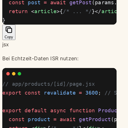
  const
 post
 =
 await
 getPost
(params.slu
  return
 <
article
>{
/* ... */
}</
article
>
}
Copy
jsx
Bei Echtzeit-Daten ISR nutzen:
// app/products/[id]/page.jsx
export
 const
 revalidate
 =
 3600
; 
// Stün
export
 default
 async
 function
 ProductPa
  const
 product
 =
 await
 getProduct
(para