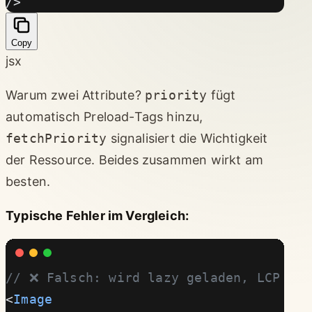
/>
Copy
jsx
Warum zwei Attribute?
priority
fügt
automatisch Preload-Tags hinzu,
fetchPriority
signalisiert die Wichtigkeit
der Ressource. Beides zusammen wirkt am
besten.
Typische Fehler im Vergleich:
// ❌ Falsch: wird lazy geladen, LCP lan
<
Image