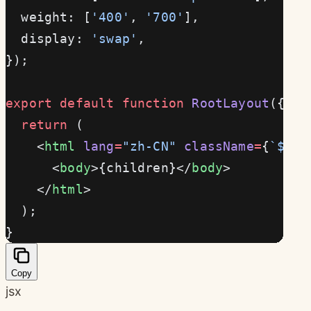
  weight: [
'400'
, 
'700'
],
  display: 
'swap'
,
});
export
 default
 function
 RootLayout
({ 
ch
  return
 (
    <
html
 lang
=
"zh-CN"
 className
=
{
`${
in
      <
body
>{children}</
body
>
    </
html
>
  );
}
Copy
jsx