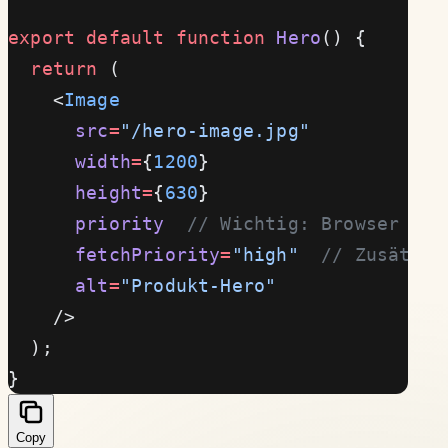
export
 default
 function
 Hero
() {
  return
 (
    <
Image
      src
=
"/hero-image.jpg"
      width
=
{
1200
}
      height
=
{
630
}
      priority
  // Wichtig: Browser sol
      fetchPriority
=
"high"
  // Zusätzli
      alt
=
"Produkt-Hero"
    />
  );
}
Copy