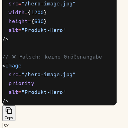
  src
=
"/hero-image.jpg"
  width
=
{
1200
}
  height
=
{
630
}
  alt
=
"Produkt-Hero"
/>
// ❌ Falsch: keine Größenangabe
<
Image
  src
=
"/hero-image.jpg"
  priority
  alt
=
"Produkt-Hero"
/>
Copy
jsx