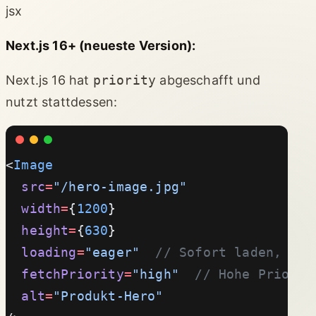
jsx
Next.js 16+ (neueste Version):
Next.js 16 hat
priority
abgeschafft und
nutzt stattdessen:
<
Image
  src
=
"/hero-image.jpg"
  width
=
{
1200
}
  height
=
{
630
}
  loading
=
"eager"
  // Sofort laden, kei
  fetchPriority
=
"high"
  // Hohe Priorit
  alt
=
"Produkt-Hero"