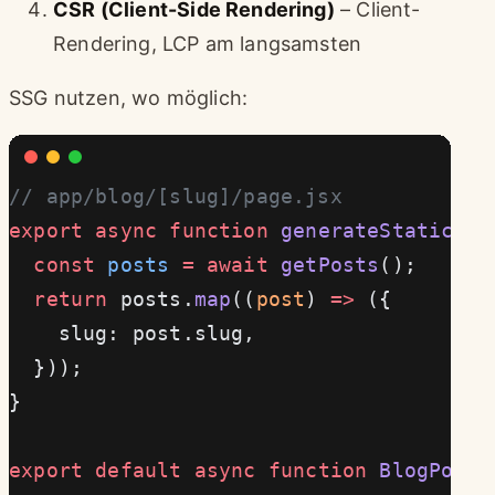
CSR (Client-Side Rendering)
– Client-
Rendering, LCP am langsamsten
SSG nutzen, wo möglich:
// app/blog/[slug]/page.jsx
export
 async
 function
 generateStaticPar
  const
 posts
 =
 await
 getPosts
();
  return
 posts.
map
((
post
) 
=>
 ({
    slug: post.slug,
  }));
}
export
 default
 async
 function
 BlogPost
(