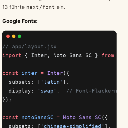
13 führte
next/font
ein.
Google Fonts:
// app/layout.jsx
import
 { Inter, Noto_Sans_SC } 
from
 'ne
const
 inter
 =
 Inter
({
  subsets: [
'latin'
],
  display: 
'swap'
,  
// Font-Flackern ve
});
const
 notoSansSC
 =
 Noto_Sans_SC
({
  subsets: [
'chinese-simplified'
],