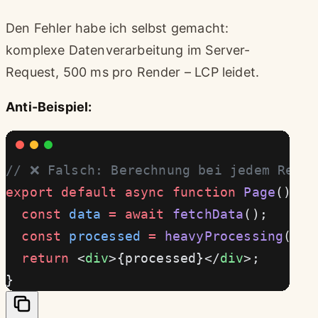
Den Fehler habe ich selbst gemacht:
komplexe Datenverarbeitung im Server-
Request, 500 ms pro Render – LCP leidet.
Anti-Beispiel:
// ❌ Falsch: Berechnung bei jedem Reque
export
 default
 async
 function
 Page
() {
  const
 data
 =
 await
 fetchData
();
  const
 processed
 =
 heavyProcessing
(dat
  return
 <
div
>{processed}</
div
>;
}