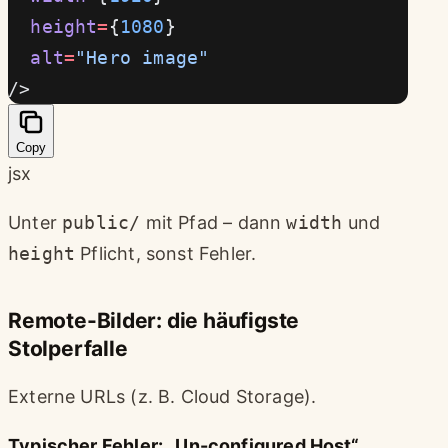
  height
=
{
1080
}
  alt
=
"Hero image"
/>
Copy
jsx
Unter
public/
mit Pfad – dann
width
und
height
Pflicht, sonst Fehler.
Remote-Bilder: die häufigste
Stolperfalle
Externe URLs (z. B. Cloud Storage).
Typischer Fehler: „Un-configured Host“