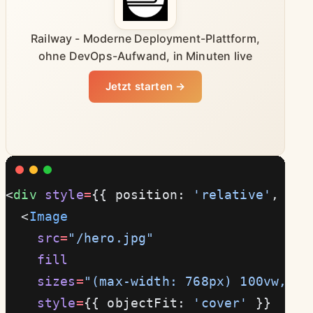
Railway - Moderne Deployment-Plattform,
ohne DevOps-Aufwand, in Minuten live
Jetzt starten →
<
div
 style
=
{{ position: 
'relative'
, wid
  <
Image
    src
=
"/hero.jpg"
    fill
    sizes
=
"(max-width: 768px) 100vw, (m
    style
=
{{ objectFit: 
'cover'
 }}