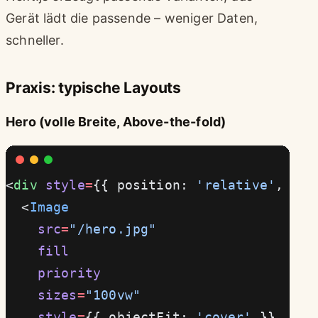
Gerät lädt die passende – weniger Daten,
schneller.
Praxis: typische Layouts
Hero (volle Breite, Above-the-fold)
<
div
 style
=
{{ position: 
'relative'
, wid
  <
Image
    src
=
"/hero.jpg"
    fill
    priority
    sizes
=
"100vw"
    style
=
{{ objectFit: 
'cover'
 }}