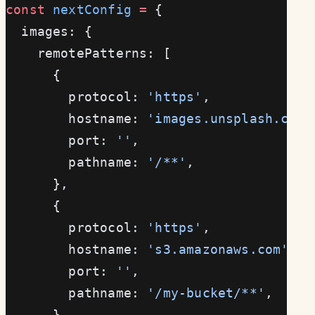
const
 nextConfig
 =
 {
  images: {
    remotePatterns: [
      {
        protocol: 
'https'
,
        hostname: 
'images.unsplash.com'
        port: 
''
,
        pathname: 
'/**'
,
      },
      {
        protocol: 
'https'
,
        hostname: 
's3.amazonaws.com'
,
        port: 
''
,
        pathname: 
'/my-bucket/**'
,
      },