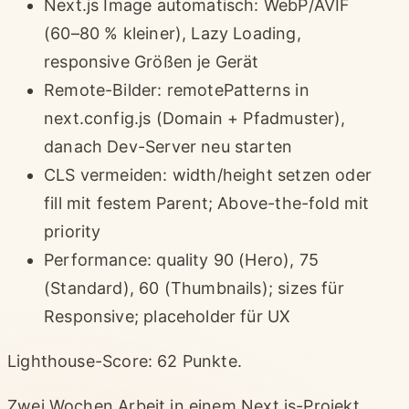
Next.js Image automatisch: WebP/AVIF
(60–80 % kleiner), Lazy Loading,
responsive Größen je Gerät
Remote-Bilder: remotePatterns in
next.config.js (Domain + Pfadmuster),
danach Dev-Server neu starten
CLS vermeiden: width/height setzen oder
fill mit festem Parent; Above-the-fold mit
priority
Performance: quality 90 (Hero), 75
(Standard), 60 (Thumbnails); sizes für
Responsive; placeholder für UX
Lighthouse-Score: 62 Punkte.
Zwei Wochen Arbeit in einem Next.js-Projekt