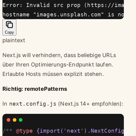
Error: Invalid src prop (https://images
hostname "images.unsplash.com" is not c
Copy
plaintext
Next.js will verhindern, dass beliebige URLs
über Ihren Optimierungs-Endpunkt laufen.
Erlaubte Hosts müssen explizit stehen.
Richtig: remotePatterns
In
next.config.js
(Next.js 14+ empfohlen):
/** 
@type
 {import('next').NextConfig}
 *