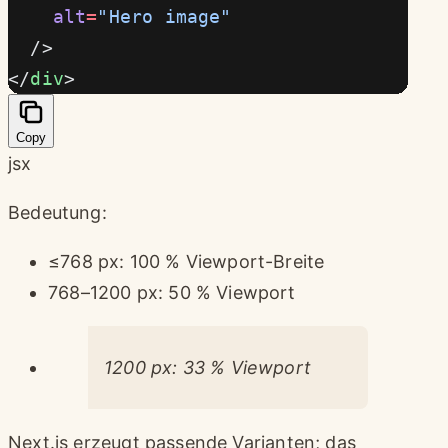
    alt
=
"Hero image"
  />
</
div
>
Copy
jsx
Bedeutung:
≤768 px: 100 % Viewport-Breite
768–1200 px: 50 % Viewport
1200 px: 33 % Viewport
Next.js erzeugt passende Varianten; das