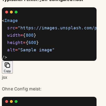
<
Image
  src
=
"https://images.unsplash.com/phot
  width
=
{
800
}
  height
=
{
600
}
  alt
=
"Sample image"
/>
Copy
jsx
Ohne Config meist: