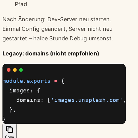
Pfad
Nach Änderung: Dev-Server neu starten.
Einmal Config geändert, Server nicht neu
gestartet – halbe Stunde Debug umsonst.
Legacy: domains (nicht empfohlen)
module
.
exports
 =
 {
  images: {
    domains: [
'images.unsplash.com'
, 
's
  },
}
Copy