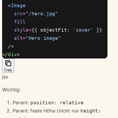
  <
Image
    src
=
"/hero.jpg"
    fill
    style
=
{{ objectFit: 
'cover'
 }}
    alt
=
"Hero image"
  />
</
div
>
Copy
jsx
Wichtig:
Parent:
position: relative
Parent: feste Höhe (nicht nur
height: