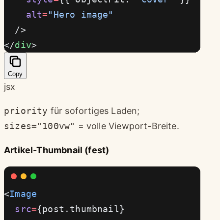
    alt
=
"Hero image"
  />
</
div
>
Copy
jsx
priority
für sofortiges Laden;
sizes="100vw"
= volle Viewport-Breite.
Artikel-Thumbnail (fest)
<
Image
  src
=
{post.thumbnail}