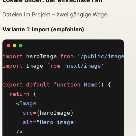
Dateien im Projekt – zwei gängige Wege.
Variante 1: import (empfohlen)
import
 heroImage 
from
 '/public/images/h
import
 Image 
from
 'next/image'
export
 default
 function
 Home
() {
  return
 (
    <
Image
      src
=
{heroImage}
      alt
=
"Hero image"
    />