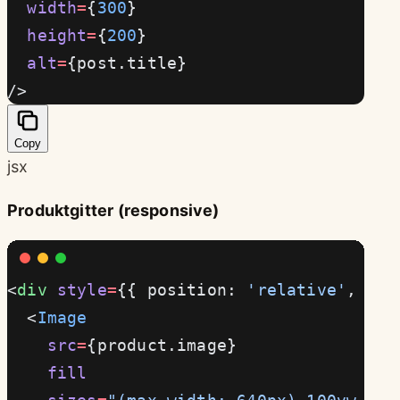
  width
=
{
300
}
  height
=
{
200
}
  alt
=
{post.title}
/>
Copy
jsx
Produktgitter (responsive)
<
div
 style
=
{{ position: 
'relative'
, wid
  <
Image
    src
=
{product.image}
    fill