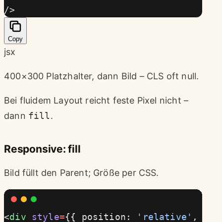
/>
Copy
jsx
400×300 Platzhalter, dann Bild – CLS oft null.
Bei fluidem Layout reicht feste Pixel nicht –
dann
fill
.
Responsive: fill
Bild füllt den Parent; Größe per CSS.
<
div
 style
=
{{ position: 
'relative'
, wid