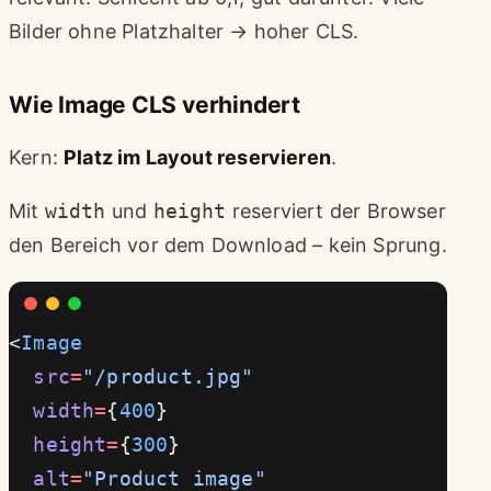
Bilder ohne Platzhalter → hoher CLS.
Wie Image CLS verhindert
Kern:
Platz im Layout reservieren
.
Mit
width
und
height
reserviert der Browser
den Bereich vor dem Download – kein Sprung.
<
Image
  src
=
"/product.jpg"
  width
=
{
400
}
  height
=
{
300
}
  alt
=
"Product image"