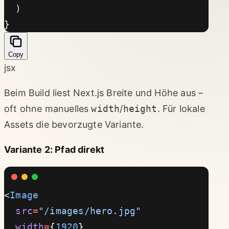
  )
}
Copy
jsx
Beim Build liest Next.js Breite und Höhe aus –
oft ohne manuelles
width
/
height
. Für lokale
Assets die bevorzugte Variante.
Variante 2: Pfad direkt
<
Image
  src
=
"/images/hero.jpg"
  width
=
{
1920
}