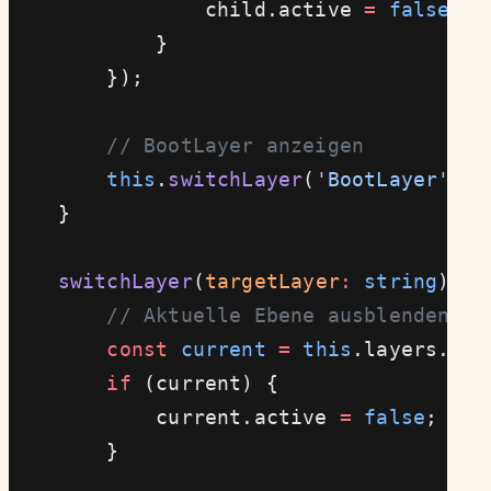
                child.active 
=
 false
; 
/
            }
        });
        // BootLayer anzeigen
        this
.
switchLayer
(
'BootLayer'
);
    }
    switchLayer
(
targetLayer
:
 string
) {
        // Aktuelle Ebene ausblenden
        const
 current
 =
 this
.layers.
get
        if
 (current) {
            current.active 
=
 false
;
        }