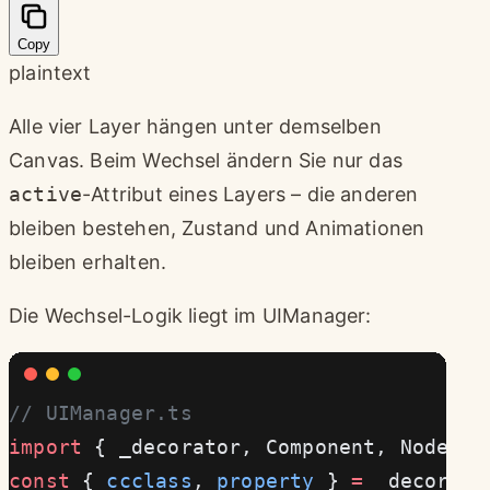
Copy
plaintext
Alle vier Layer hängen unter demselben
Canvas. Beim Wechsel ändern Sie nur das
active
-Attribut eines Layers – die anderen
bleiben bestehen, Zustand und Animationen
bleiben erhalten.
Die Wechsel-Logik liegt im UIManager:
// UIManager.ts
import
 { _decorator, Component, Node, t
const
 { 
ccclass
, 
property
 } 
=
 _decorato