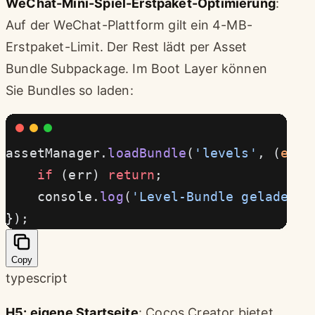
WeChat-Mini-Spiel-Erstpaket-Optimierung
:
Auf der WeChat-Plattform gilt ein 4-MB-
Erstpaket-Limit. Der Rest lädt per Asset
Bundle Subpackage. Im Boot Layer können
Sie Bundles so laden:
assetManager.
loadBundle
(
'levels'
, (
err
,
    if
 (err) 
return
;
    console.
log
(
'Level-Bundle geladen'
)
});
Copy
typescript
H5: eigene Startseite
: Cocos Creator bietet