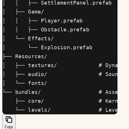
│   │   ├── SettlementPanel.prefab
│   ├── Game/
│   │   ├── Player.prefab
│   │   ├── Obstacle.prefab
│   └── Effects/
│       └── Explosion.prefab
├── Resources/
│   ├── textures/             # Dynamis
│   ├── audio/                # Soundda
│   └── fonts/
└── bundles/                  # Asset B
    ├── core/                 # Kern-Re
    └── levels/               # Level-R
Copy