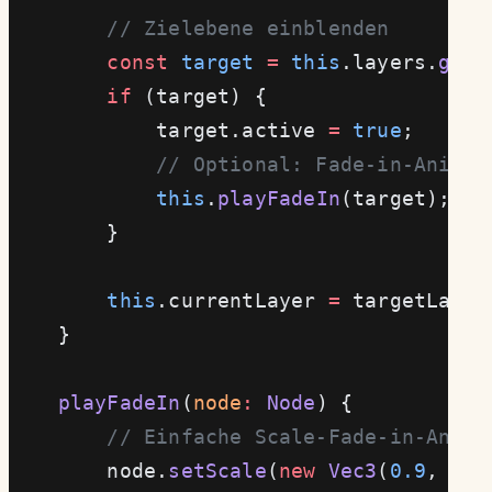
        // Zielebene einblenden
        const
 target
 =
 this
.layers.
get
(
        if
 (target) {
            target.active 
=
 true
;
            // Optional: Fade-in-Animat
            this
.
playFadeIn
(target);
        }
        this
.currentLayer 
=
 targetLayer
    }
    playFadeIn
(
node
:
 Node
) {
        // Einfache Scale-Fade-in-Anima
        node.
setScale
(
new
 Vec3
(
0.9
, 
0.9