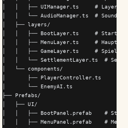
│   │   ├── UIManager.ts     # Layer-We
│   │   └── AudioManager.ts  # Sound-Ve
│   ├── layers/
│   │   ├── BootLayer.ts     # Startsei
│   │   ├── MenuLayer.ts     # Hauptmen
│   │   ├── GameLayer.ts     # Spiel-Ha
│   │   └── SettlementLayer.ts  # Settl
│   └── components/
│       ├── PlayerController.ts
│       └── EnemyAI.ts
├── Prefabs/
│   ├── UI/
│   │   ├── BootPanel.prefab    # Start
│   │   ├── MenuPanel.prefab    # Menü-