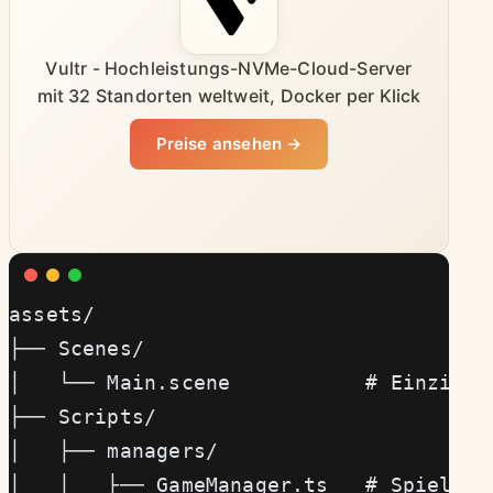
Vultr - Hochleistungs-NVMe-Cloud-Server
mit 32 Standorten weltweit, Docker per Klick
Preise ansehen →
assets/
├── Scenes/
│   └── Main.scene           # Einzige 
├── Scripts/
│   ├── managers/
│   │   ├── GameManager.ts   # Spielzus