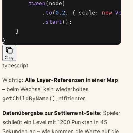
        tween
(node)
            .
to
(
0.2
, { scale: 
new
 Vec3
(
            .
start
();
    }
}
Copy
typescript
Wichtig:
Alle Layer-Referenzen in einer Map
– beim Wechsel kein wiederholtes
getChildByName()
, effizienter.
Datenübergabe zur Settlement-Seite
: Spieler
schließt ein Level mit 1200 Punkten in 45
Sekunden ab – wie kommen die Werte auf die