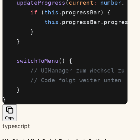
    updateProgress
(
current
:
 number
, 
tot
        if
 (
this
.progressBar) {
            this
.progressBar.progress 
=
        }
    }
    switchToMenu
() {
        // UIManager zum Wechsel zu Men
        // Code folgt weiter unten
    }
}
Copy
typescript