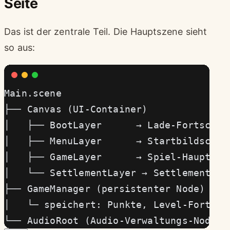
Seite
Das ist der zentrale Teil. Die Hauptszene sieht
so aus:
Main.scene
├── Canvas (UI-Container)
│   ├── BootLayer      → Lade-Fortschri
│   ├── MenuLayer      → Startbildschir
│   ├── GameLayer      → Spiel-Hauptans
│   └── SettlementLayer → Settlement (P
├── GameManager (persistenter Node)
│   └─ speichert: Punkte, Level-Fortsch
└── AudioRoot (Audio-Verwaltungs-Node)