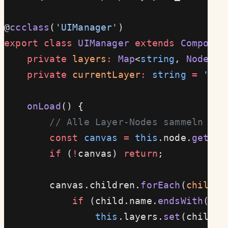
@
ccclass
(
'UIManager'
)
export
 class
 UIManager
 extends
 Componen
    private
 layers
:
 Map
<
string
, 
Node
> 
=
    private
 currentLayer
:
 string
 =
 'Boo
    onLoad
() {
        // Alle Layer-Nodes sammeln
        const
 canvas
 =
 this
.node.
getChi
        if
 (
!
canvas) 
return
;
        canvas.children.
forEach
(
child
 =
            if
 (child.name.
endsWith
(
'La
                this
.layers.
set
(child.n