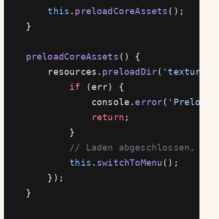
        this
.
preloadCoreAssets
();
    }
    preloadCoreAssets
() {
        resources.
preloadDir
(
'textures'
            if
 (err) {
                console.
error
(
'Preload 
                return
;
            }
            // Laden abgeschlossen, zum
            this
.
switchToMenu
();
        });
    }