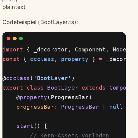
plaintext
Codebeispiel (BootLayer.ts):
import
 { _decorator, Component, Node, r
const
 { 
ccclass
, 
property
 } 
=
 _decorato
@
ccclass
(
'BootLayer'
)
export
 class
 BootLayer
 extends
 Componen
    @
property
(ProgressBar)
    progressBar
:
 ProgressBar
 |
 null
 =
 n
    start
() {
        // Kern-Assets vorladen