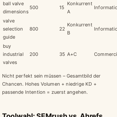
ball valve
Konkurrent
500
15
Informati
dimensions
A
valve
Konkurrent
selection
800
22
Informati
B
guide
buy
industrial
200
35
A+C
Commerci
valves
Nicht perfekt sein müssen – Gesamtbild der
Chancen. Hohes Volumen + niedrige KD +
passende Intention = zuerst angehen.
Toolwahl: SEMrush vs. Ahrefs