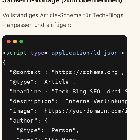
JSON-LD-Vorlage (zum Übernehmen)
Vollständiges Article-Schema für Tech-Blogs
– anpassen und einfügen:
<
script
 type
=
"application/ld+json"
>
{
  "@context": "https://schema.org",
  "@type": "Article",
  "headline": "Tech-Blog SEO: drei Säul
  "description": "Interne Verlinkung, S
  "image": "https://yourdomain.com/imag
  "author": {
    "@type": "Person",
    "name": "Ihr Name",