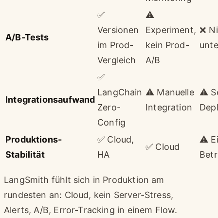
✅
⚠️
Versionen
Experiment,
❌ Ni
A/B-Tests
im Prod-
kein Prod-
unte
Vergleich
A/B
✅
LangChain
⚠️ Manuelle
⚠️ S
Integrationsaufwand
Zero-
Integration
Dep
Config
Produktions-
✅ Cloud,
⚠️ E
✅ Cloud
Stabilität
HA
Betr
LangSmith fühlt sich in Produktion am
rundesten an: Cloud, kein Server-Stress,
Alerts, A/B, Error-Tracking in einem Flow.