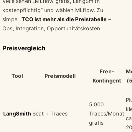
Viele sehen „MLflow gratis, LangSmith
kostenpflichtig“ und wählen MLflow. Zu
simpel.
TCO ist mehr als die Preistabelle
–
Ops, Integration, Opportunitätskosten.
Preisvergleich
Free-
M
Tool
Preismodell
Kontingent
(
Pl
5.000
kl
LangSmith
Seat + Traces
Traces/Monat
ca
gratis
2