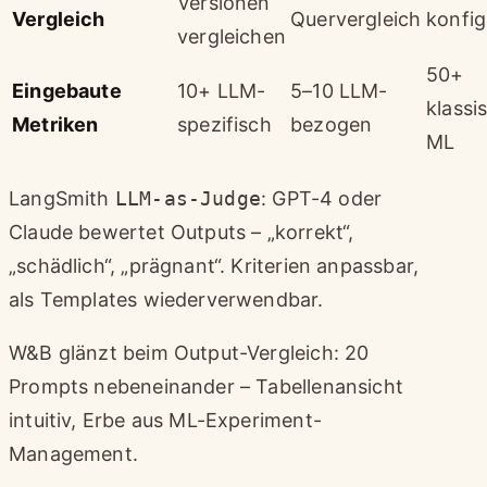
Versionen
Vergleich
Quervergleich
konfig
vergleichen
50+
Eingebaute
10+ LLM-
5–10 LLM-
klassi
Metriken
spezifisch
bezogen
ML
LangSmith
LLM-as-Judge
: GPT-4 oder
Claude bewertet Outputs – „korrekt“,
„schädlich“, „prägnant“. Kriterien anpassbar,
als Templates wiederverwendbar.
W&B glänzt beim Output-Vergleich: 20
Prompts nebeneinander – Tabellenansicht
intuitiv, Erbe aus ML-Experiment-
Management.