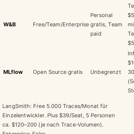
Te
Personal
$5
W&B
Free/Team/Enterprise
gratis, Team
mi
paid
T
$
In
$1
MLflow
Open Source gratis
Unbegrenzt
3
(S
St
LangSmith: Free 5.000 Traces/Monat für
Einzelentwickler. Plus $39/Seat, 5 Personen
ca. $120–200 (je nach Trace-Volumen).
Enterprise: Sales.