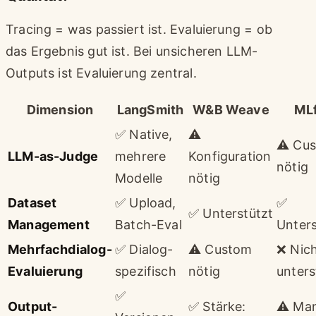
Tracing = was passiert ist. Evaluierung = ob
das Ergebnis gut ist. Bei unsicheren LLM-
Outputs ist Evaluierung zentral.
Dimension
LangSmith
W&B Weave
ML
✅ Native,
⚠️
⚠️ Cu
LLM-as-Judge
mehrere
Konfiguration
nötig
Modelle
nötig
Dataset
✅ Upload,
✅
✅ Unterstützt
Management
Batch-Eval
Unters
Mehrfachdialog-
✅ Dialog-
⚠️ Custom
❌ Nic
Evaluierung
spezifisch
nötig
unters
✅
Output-
✅ Stärke:
⚠️ Man