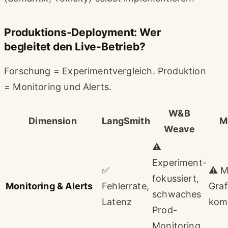
Produktions-Deployment: Wer
begleitet den Live-Betrieb?
Forschung = Experimentvergleich. Produktion
= Monitoring und Alerts.
W&B
Dimension
LangSmith
M
Weave
⚠️
Experiment-
✅
⚠️ M
fokussiert,
Monitoring & Alerts
Fehlerrate,
Gra
schwaches
Latenz
kom
Prod-
Monitoring