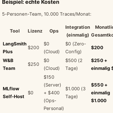
Beispiel: echte Kosten
5-Personen-Team, 10.000 Traces/Monat:
Integration
Monatli
Tool
Lizenz
Ops
(einmalig)
Gesamtk
LangSmith
$0
$0 (Zero-
$200
$200
Plus
(Cloud)
Config)
W&B
$0
$500 (2
$250 +
$250
Team
(Cloud)
Tage)
einmalig
$150
(Server)
$550 +
MLflow
$1.000 (3
$0
+ $400
einmalig
Self-Host
Tage)
(Ops-
$1.000
Personal)