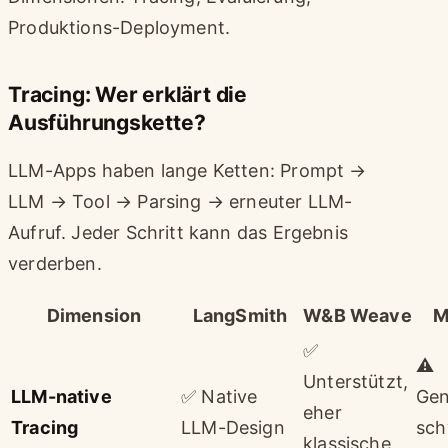
Produktions-Deployment.
Tracing: Wer erklärt die
Ausführungskette?
LLM-Apps haben lange Ketten: Prompt →
LLM → Tool → Parsing → erneuter LLM-
Aufruf. Jeder Schritt kann das Ergebnis
verderben.
Dimension
LangSmith
W&B Weave
M
✅
⚠️
Unterstützt,
LLM-native
✅ Native
Gen
eher
Tracing
LLM-Design
sc
klassische