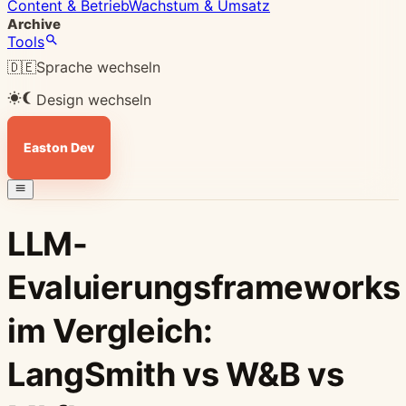
Content & Betrieb
Wachstum & Umsatz
Archive
Tools
🇩🇪
Sprache wechseln
Design wechseln
Easton Dev
LLM-
Evaluierungsframeworks
im Vergleich:
LangSmith vs W&B vs