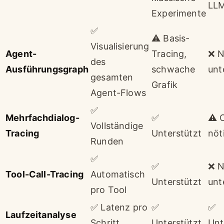
LL
Experimente
✅
⚠️ Basis-
Visualisierung
Agent-
Tracing,
❌ N
des
Ausführungsgraph
schwache
unt
gesamten
Grafik
Agent-Flows
✅
Mehrfachdialog-
✅
⚠️ 
Vollständige
Tracing
Unterstützt
nöt
Runden
✅
✅
❌ N
Tool-Call-Tracing
Automatisch
Unterstützt
unt
pro Tool
✅ Latenz pro
✅
✅
Laufzeitanalyse
Schritt
Unterstützt
Unt