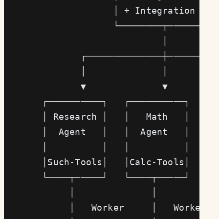
                    │ + Integration   │
                    └────────┬────────┘
                             │
              ┌──────────────┼─────────
              │              │         
              ▼              ▼         
       ┌──────────┐   ┌──────────┐   ┌─
       │ Research │   │   Math   │   │ 
       │  Agent   │   │  Agent   │   │ 
       │          │   │          │   │ 
       │Such-Tools│   │Calc-Tools│   │G
       └────┬─────┘   └────┬─────┘   └─
            │              │           
            │   Worker     │   Worker  