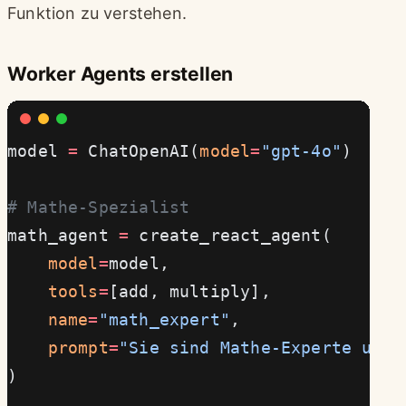
Funktion zu verstehen.
Worker Agents erstellen
model 
=
 ChatOpenAI(
model
=
"gpt-4o"
)
# Mathe-Spezialist
math_agent 
=
 create_react_agent(
    model
=
model,
    tools
=
[add, multiply],
    name
=
"math_expert"
,
    prompt
=
"Sie sind Mathe-Experte und 
)