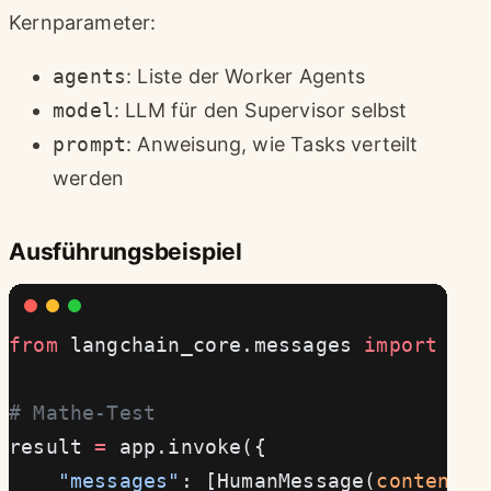
Kernparameter:
agents
: Liste der Worker Agents
model
: LLM für den Supervisor selbst
prompt
: Anweisung, wie Tasks verteilt
werden
Ausführungsbeispiel
from
 langchain_core.messages 
import
 Hum
# Mathe-Test
result 
=
 app.invoke({
    "messages"
: [HumanMessage(
content
=
"