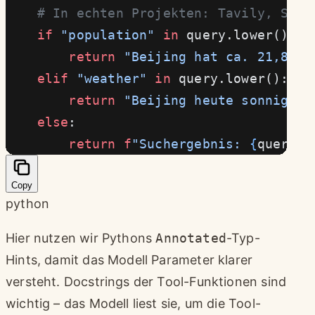
    # In echten Projekten: Tavily, Serp
    if
 "population"
 in
 query.lower():
        return
 "Beijing hat ca. 21,89 M
    elif
 "weather"
 in
 query.lower():
        return
 "Beijing heute sonnig, 1
    else
:
        return
 f
"Suchergebnis: 
{
query
}
"
Copy
python
Hier nutzen wir Pythons
Annotated
-Typ-
Hints, damit das Modell Parameter klarer
versteht. Docstrings der Tool-Funktionen sind
wichtig – das Modell liest sie, um die Tool-