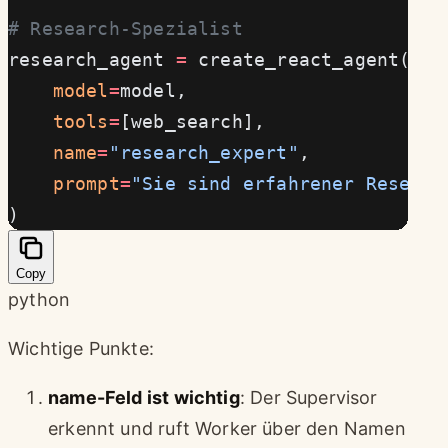
# Research-Spezialist
research_agent 
=
 create_react_agent(
    model
=
model,
    tools
=
[web_search],
    name
=
"research_expert"
,
    prompt
=
"Sie sind erfahrener Researc
)
Copy
python
Wichtige Punkte:
name-Feld ist wichtig
: Der Supervisor
erkennt und ruft Worker über den Namen