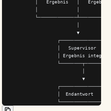
            │   Ergebnis   │   Ergebnis
            │              │           
            └──────────────┴───────────
                           │
                           ▼
                    ┌─────────────────┐
                    │   Supervisor    │
                    │ Ergebnis integ. │
                    └────────┬────────┘
                             │
                             ▼
                    ┌─────────────────┐
                    │  Endantwort     │
                    └─────────────────┘