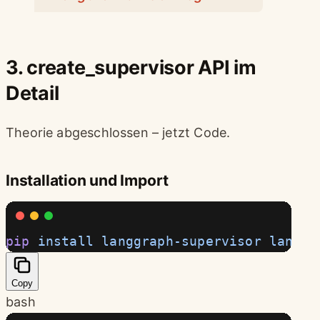
3. create_supervisor API im
Detail
Theorie abgeschlossen – jetzt Code.
Installation und Import
pip
 install
 langgraph-supervisor
 langch
Copy
bash