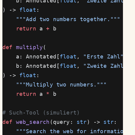
    b: Annotated[
float
, 
"Zweite Zahl"
]
) -> 
float
:
    """Add two numbers together."""
    return
 a 
+
 b
def
 multiply
(
    a: Annotated[
float
, 
"Erste Zahl"
],
    b: Annotated[
float
, 
"Zweite Zahl"
]
) -> 
float
:
    """Multiply two numbers."""
    return
 a 
*
 b
# Such-Tool (simuliert)
def
 web_search
(query: 
str
) -> 
str
:
    """Search the web for information."