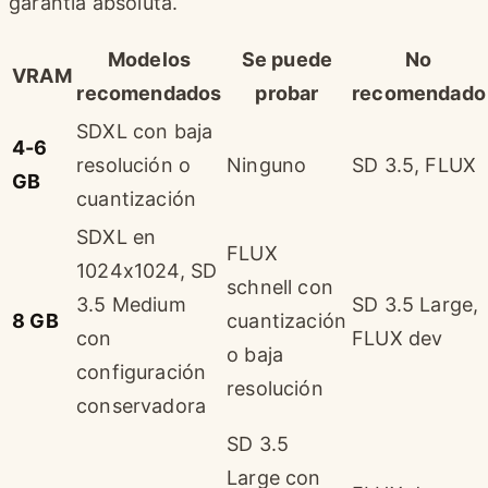
garantía absoluta.
Modelos
Se puede
No
VRAM
recomendados
probar
recomendado
SDXL con baja
4-6
resolución o
Ninguno
SD 3.5, FLUX
GB
cuantización
SDXL en
FLUX
1024x1024, SD
schnell con
3.5 Medium
SD 3.5 Large,
8 GB
cuantización
con
FLUX dev
o baja
configuración
resolución
conservadora
SD 3.5
Large con