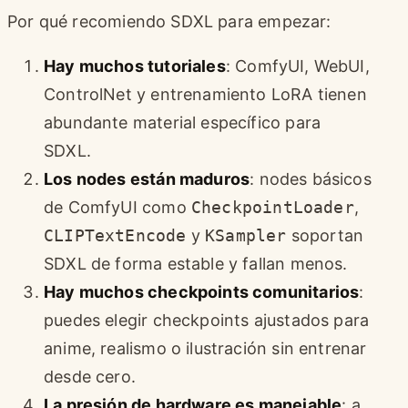
Por qué recomiendo SDXL para empezar:
Hay muchos tutoriales
: ComfyUI, WebUI,
ControlNet y entrenamiento LoRA tienen
abundante material específico para
SDXL.
Los nodes están maduros
: nodes básicos
de ComfyUI como
CheckpointLoader
,
CLIPTextEncode
y
KSampler
soportan
SDXL de forma estable y fallan menos.
Hay muchos checkpoints comunitarios
:
puedes elegir checkpoints ajustados para
anime, realismo o ilustración sin entrenar
desde cero.
La presión de hardware es manejable
: a