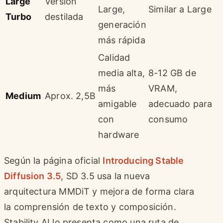
Large
Versión
Large,
Similar a Large
Turbo
destilada
generación
más rápida
Calidad
media alta,
8-12 GB de
más
VRAM,
Medium
Aprox. 2,5B
amigable
adecuado para
con
consumo
hardware
Según la página oficial
Introducing Stable
Diffusion 3.5
, SD 3.5 usa la nueva
arquitectura MMDiT y mejora de forma clara
la comprensión de texto y composición.
Stability AI lo presenta como una ruta de