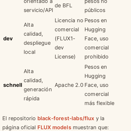
orientado a
pesos no
de BFL
servicio/API
públicos
Licencia no
Pesos en
Alta
comercial
Hugging
calidad,
dev
(FLUX1-
Face, uso
despliegue
dev
comercial
local
License)
prohibido
Pesos en
Alta
Hugging
calidad,
schnell
Apache 2.0
Face, uso
generación
comercial
rápida
más flexible
El repositorio
black-forest-labs/flux
y la
página oficial
FLUX models
muestran que: