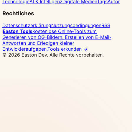
Technologie
AI & Intelligenz
Digitale Medien
Tags
Autor
Rechtliches
Datenschutzerklärung
Nutzungsbedingungen
RSS
Easton Tools
Kostenlose Online-Tools zum
Generieren von OG-Bildern, Erstellen von E-Mail-
Antworten und Erledigen kleiner
Entwickleraufgaben.
Tools erkunden →
© 2026 Easton Dev. Alle Rechte vorbehalten.
Anzeige
Vultr - Hochleistungs-NVMe-Cloud-
Server mit 32 Standorten weltweit, Docker per
Klick
Preise ansehen