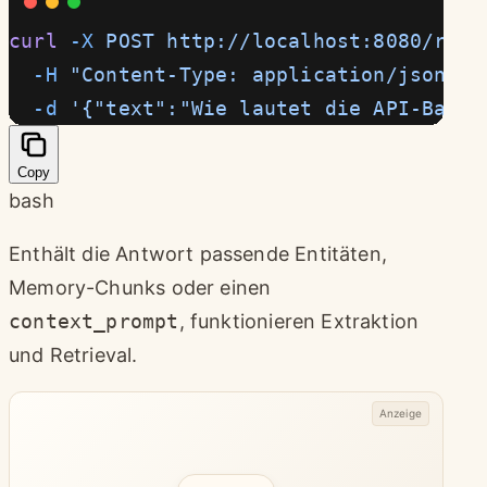
curl
 -X
 POST
 http://localhost:8080/retr
  -H
 "Content-Type: application/json"
 \
  -d
 '{"text":"Wie lautet die API-Basis
Copy
bash
Enthält die Antwort passende Entitäten,
Memory-Chunks oder einen
context_prompt
, funktionieren Extraktion
und Retrieval.
Anzeige