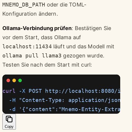
MNEMO_DB_PATH
oder die TOML-
Konfiguration ändern.
Ollama-Verbindung prüfen
: Bestätigen Sie
vor dem Start, dass Ollama auf
localhost:11434
läuft und das Modell mit
ollama pull llama3
gezogen wurde.
Testen Sie nach dem Start mit curl:
curl
 -X
 POST
 http://localhost:8080/inge
  -H
 "Content-Type: application/json"
 \
  -d
 '{"content":"Mnemo-Entity-Extrakti
Copy