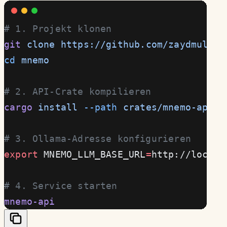
# 1. Projekt klonen
git
 clone
 https://github.com/zaydmulani
cd
 mnemo
# 2. API-Crate kompilieren
cargo
 install
 --path
 crates/mnemo-api
# 3. Ollama-Adresse konfigurieren
export
 MNEMO_LLM_BASE_URL
=
http://localh
# 4. Service starten
mnemo-api