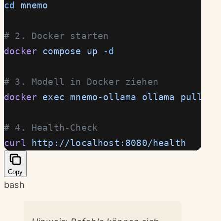
cd
 mnemo
# 2. Docker starten
docker
 compose
 up
 -d
# 3. Modell in Docker ziehen
docker
 exec
 mnemo-ollama
 ollama
 pull
 ll
# 4. Health-Check
curl
 http://localhost:8080/health
Copy
bash