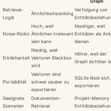
Graph
Retrieval-
Verfolgung von
Ähnlichkeitsranking
Logik
Entitätsbeziehu
Hoch, weil
Niedriger, weil
Noise-Risiko
Ähnliches irrelevant
Entitäten als An
sein kann
dienen
Niedrig, weil
Höher, weil der
Erklärbarkeit
Vektoren Blackbox
Graph sichtbar is
sind
Vektoren sind
SQLite lässt sich
Portabilität
schwer sauber zu
exportieren
exportieren
Geeignete
Dokumenten-
Projekt-Memory
Szenarien
Retrieval
Entitätsbeziehu