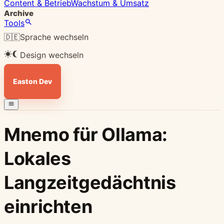
Content & Betrieb
Wachstum & Umsatz
Archive
Tools
🇩🇪
Sprache wechseln
Design wechseln
Easton Dev
Mnemo für Ollama:
Lokales
Langzeitgedächtnis
einrichten